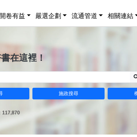
開卷有益
嚴選企劃
流通管道
相關連結
好書在這裡！
尋
施政搜尋
17,870