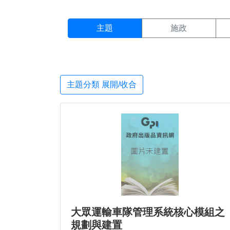
主題搜尋結果頁面
:::
主題
施政
主題分類 展開/收合
大眾運輸車隊管理系統核心模組之
規劃與建置