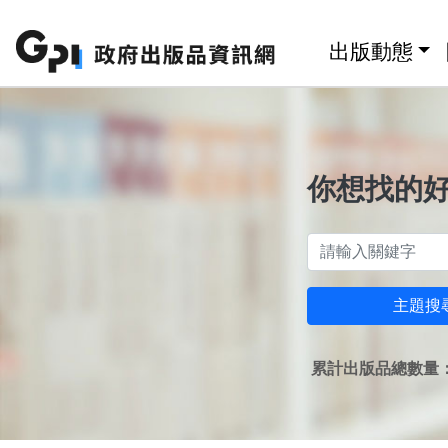
跳至主要內容區塊
:::
出版動態
你想找的
主題搜
累計出版品總數量：1