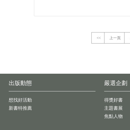
<<
上一頁
出版動態
嚴選企劃
想找好活動
得獎好書
新書特推薦
主題書展
焦點人物