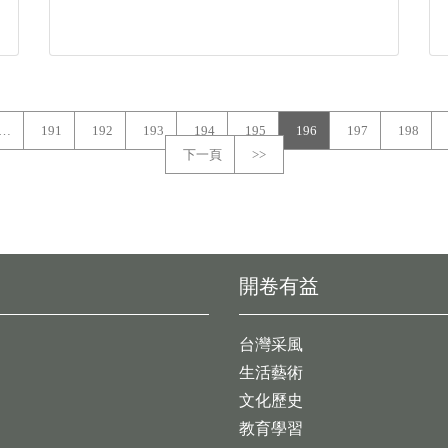
…
191
192
193
194
195
196
197
198
下一頁
>>
開卷有益
台灣采風
生活藝術
文化歷史
教育學習