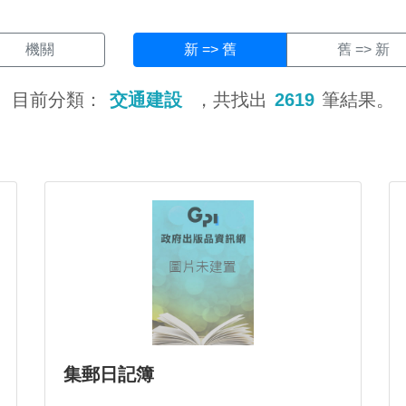
機關
新 => 舊
舊 => 新
目前分類：
交通建設
，共找出
2619
筆結果。
集郵日記簿