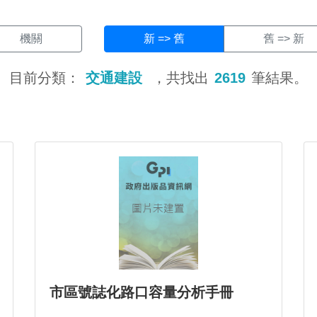
機關
新 => 舊
舊 => 新
目前分類：
交通建設
，共找出
2619
筆結果。
市區號誌化路口容量分析手冊