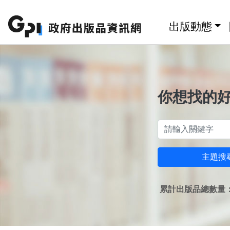
跳至主要內容區塊
:::
出版動態
你想找的
主題搜
累計出版品總數量：1