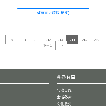
國家書店(開新視窗)
…
209
210
211
212
213
214
215
216
下一頁
>>
開卷有益
台灣采風
生活藝術
文化歷史