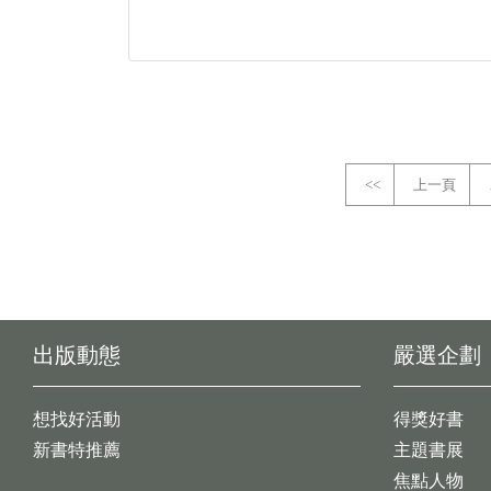
<<
上一頁
出版動態
嚴選企劃
想找好活動
得獎好書
新書特推薦
主題書展
焦點人物