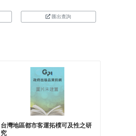
匯出查詢
台灣地區都市客運拓樸可及性之研
究