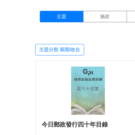
主題搜尋結果頁面
:::
主題
施政
主題分類 展開/收合
今日郵政發行四十年目錄