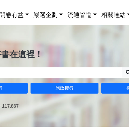
開卷有益
嚴選企劃
流通管道
相關連結
好書在這裡！
尋
施政搜尋
17,867