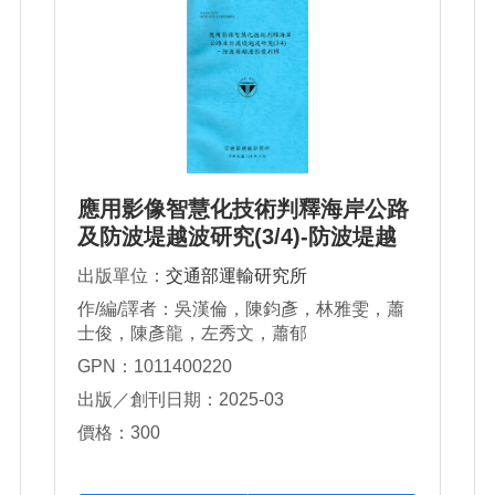
應用影像智慧化技術判釋海岸公路
及防波堤越波研究(3/4)-防波堤越
波影像判釋
出版單位：
交通部運輸研究所
作/編/譯者：吳漢倫，陳鈞彥，林雅雯，蕭
士俊，陳彥龍，左秀文，蕭郁
GPN：1011400220
出版／創刊日期：2025-03
價格：300