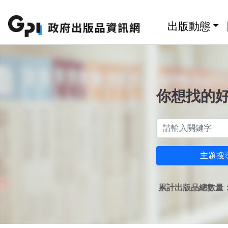
跳至主要內容區塊
:::
出版動態
你想找的
主題搜
累計出版品總數量：1