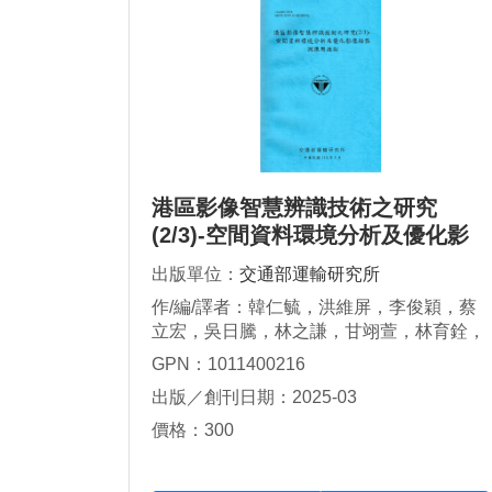
港區影像智慧辨識技術之研究
(2/3)-空間資料環境分析及優化影
像檢監測應用技術
出版單位：
交通部運輸研究所
作/編/譯者：韓仁毓，洪維屏，李俊穎，蔡
立宏，吳日騰，林之謙，甘翊萱，林育銓，
王海威，江冠均，郭羽綸，馬如龍
GPN：1011400216
出版／創刊日期：2025-03
價格：300