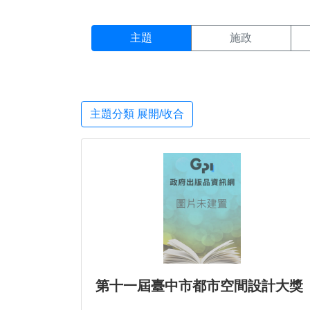
主題搜尋結果頁面
:::
主題
施政
主題分類 展開/收合
第十一屆臺中市都市空間設計大獎