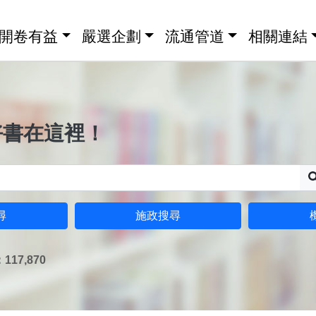
開卷有益
嚴選企劃
流通管道
相關連結
好書在這裡！
尋
施政搜尋
17,870