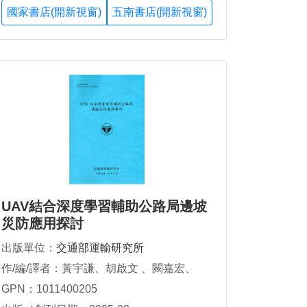
國家書店(開新視窗)
五南書店(開新視窗)
UAV結合深度學習輔助公路局邊坡
災防應用探討
出版單位：
交通部運輸研究所
作/編/譯者：黃宇謙、胡啟文 、闕嘉宏、
GPN：1011400205