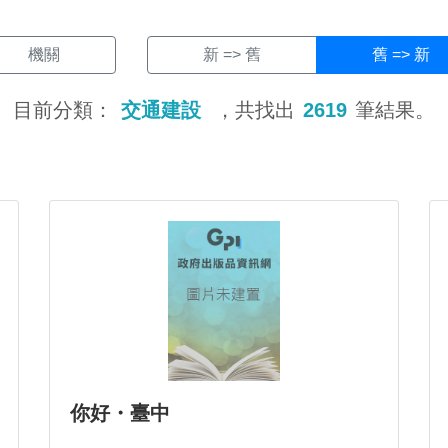
機關
新 => 舊
舊 => 新
目前分類：
交通建設
，共找出
2619
筆結果。
你好・臺中