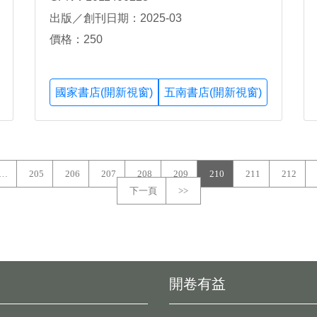
出版／創刊日期：2025-03
價格：250
國家書店(開新視窗)
五南書店(開新視窗)
…
205
206
207
208
209
210
211
212
下一頁
>>
開卷有益