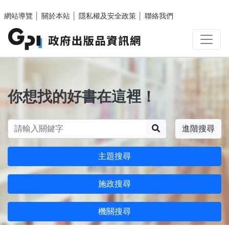
跳至主要內容區塊
網站導覽
│
關於本站
│
隱私權及安全政策
│
聯絡我們
你想找的好書在這裡！
搜尋
進階搜尋
主題搜尋
施政搜尋
機關搜尋