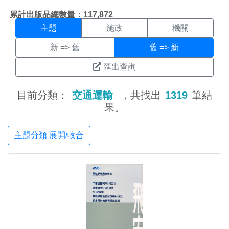
主題搜尋結果頁面
:::
累計出版品總數量：117,872
主題
施政
機關
新 => 舊
舊 => 新
匯出查詢
目前分類：
交通運輸
，共找出
1319
筆結
果。
主題分類 展開/收合