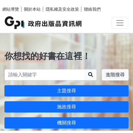
跳至主要內容區塊
網站導覽
│
關於本站
│
隱私權及安全政策
│
聯絡我們
你想找的好書在這裡！
搜尋
進階搜尋
主題搜尋
施政搜尋
機關搜尋