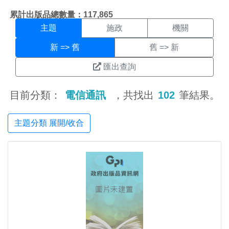
主題搜尋結果頁面
:::
累計出版品總數量：117,865
主題
施政
機關
新 => 舊
舊 => 新
匯出查詢
目前分類：
電信通訊
，共找出
102
筆結果。
主題分類 展開/收合