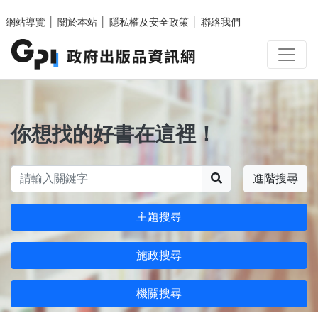
跳至主要內容區塊
網站導覽
│
關於本站
│
隱私權及安全政策
│
聯絡我們
你想找的好書在這裡！
搜尋
進階搜尋
主題搜尋
施政搜尋
機關搜尋