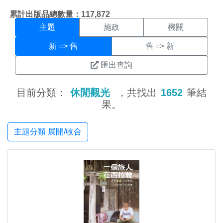
主題搜尋結果頁面
:::
累計出版品總數量：117,872
主題
施政
機關
新 => 舊
舊 => 新
匯出查詢
目前分類：
休閒觀光
，共找出
1652
筆結
果。
主題分類 展開/收合