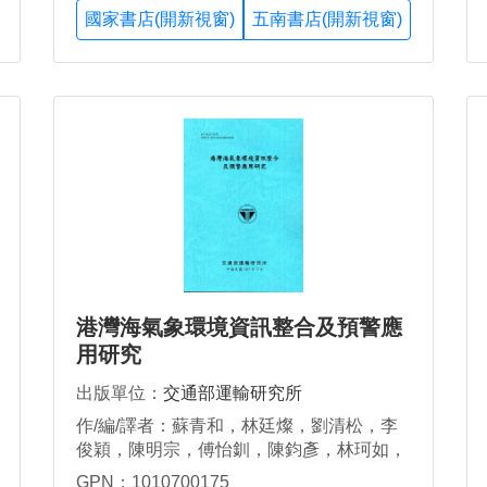
國家書店(開新視窗)
五南書店(開新視窗)
港灣海氣象環境資訊整合及預警應
用研究
出版單位：
交通部運輸研究所
作/編/譯者：蘇青和，林廷燦，劉清松，李
俊穎，陳明宗，傅怡釧，陳鈞彥，林珂如，
謝佳紘，鄭采誼
GPN：1010700175