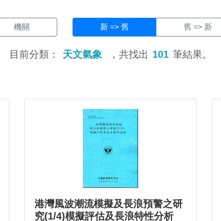
機關
新 => 舊
舊 => 新
目前分類：
天文氣象
，共找出
101
筆結果。
港灣風波潮流模擬及長浪預警之研
究(1/4)模擬評估及長浪特性分析