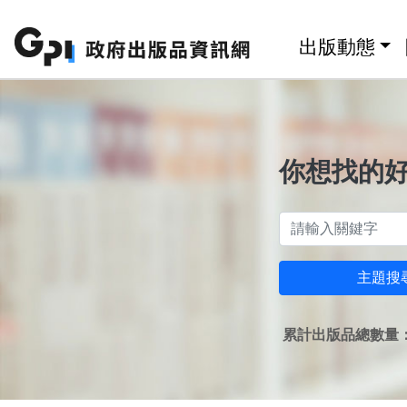
跳至主要內容區塊
:::
出版動態
你想找的
主題搜
累計出版品總數量：1