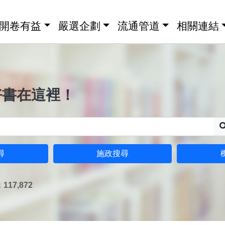
開卷有益
嚴選企劃
流通管道
相關連結
好書在這裡！
尋
施政搜尋
17,872