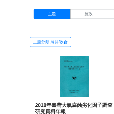
主題搜尋結果頁面
:::
主題
施政
主題分類 展開/收合
2018年臺灣大氣腐蝕劣化因子調查
研究資料年報