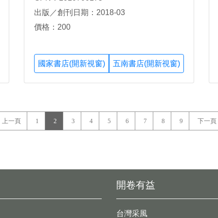
出版／創刊日期：2018-03
價格：200
國家書店(開新視窗)
五南書店(開新視窗)
上一頁
1
2
3
4
5
6
7
8
9
下一頁
開卷有益
台灣采風