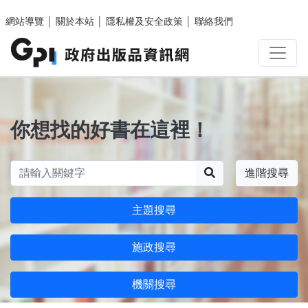
跳至主要內容區塊
網站導覽
│
關於本站
│
隱私權及安全政策
│
聯絡我們
你想找的好書在這裡！
搜尋
進階搜尋
主題搜尋
施政搜尋
機關搜尋