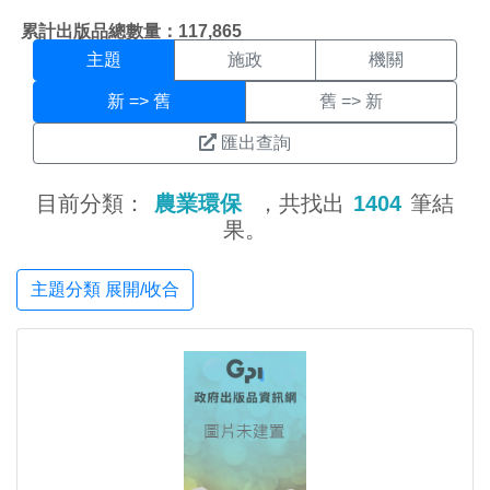
主題搜尋結果頁面
:::
累計出版品總數量：117,865
主題
施政
機關
新 => 舊
舊 => 新
匯出查詢
目前分類：
農業環保
，共找出
1404
筆結
果。
主題分類 展開/收合