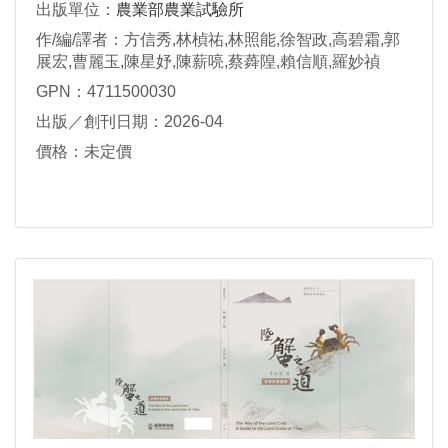
出版單位：
農業部農業試驗所
作/編/譯者：方信秀,林楨祐,林照能,徐智政,高碧霜,郭
展宏,曹麗玉,陳星妤,陳薪喨,蔡蕣隍,賴信順,羅妙禎
GPN：4711500030
出版／創刊日期：2026-04
價格：未定價