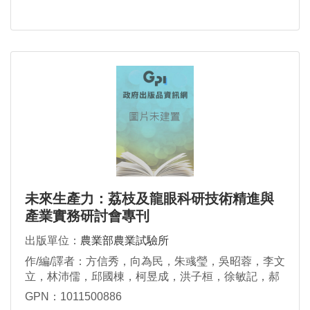
未來生產力：荔枝及龍眼科研技術精進與
產業實務研討會專刊
出版單位：
農業部農業試驗所
作/編/譯者：方信秀，向為民，朱彧瑩，吳昭蓉，李文
立，林沛儒，邱國棟，柯昱成，洪子桓，徐敏記，郝
秀花，張仁育，張哲瑋，許祐昇，蔡耀賢，謝雨蒔，
GPN：1011500886
李昱錡，朱堉君，李雪如，林子文，邱亭瑋，林宗