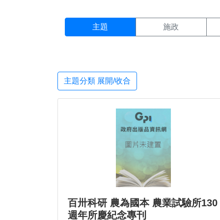
主題搜尋結果頁面
:::
主題
施政
主題分類 展開/收合
百卅科研 農為國本 農業試驗所130
週年所慶紀念專刊