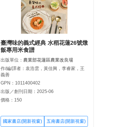
臺灣味的義式經典 水稻花蓮26號燉
飯專用米食譜
出版單位：
農業部花蓮區農業改良場
作/編/譯者：袁浩雲，黃佳興，李睿家，王
義善
GPN：1011400402
出版／創刊日期：2025-06
價格：150
國家書店(開新視窗)
五南書店(開新視窗)