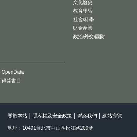
文化歷史
教育學習
社會/科學
財金產業
政治/外交/國防
OpenData
得獎書目
關於本站
│
隱私權及安全政策
│
聯絡我們
│
網站導覽
地址：10491台北市中山區松江路209號