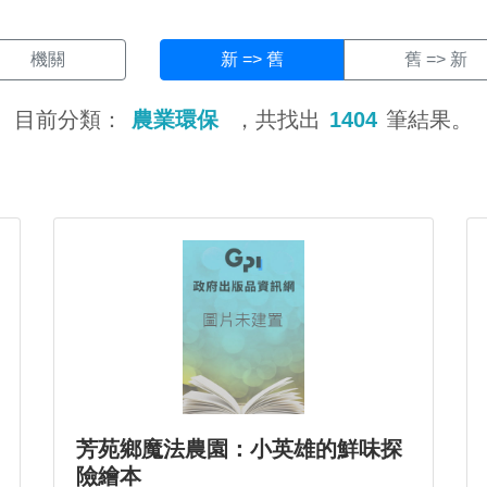
機關
新 => 舊
舊 => 新
目前分類：
農業環保
，共找出
1404
筆結果。
芳苑鄉魔法農園：小英雄的鮮味探
險繪本