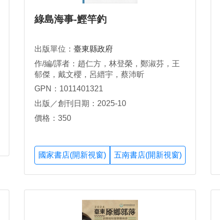
綠島海事-鰹竿釣
出版單位：
臺東縣政府
作/編/譯者：趙仁方，林登榮，鄭淑芬，王
郁傑，戴文櫻，呂縉宇，蔡沛昕
GPN：1011401321
出版／創刊日期：2025-10
價格：350
國家書店(開新視窗)
五南書店(開新視窗)