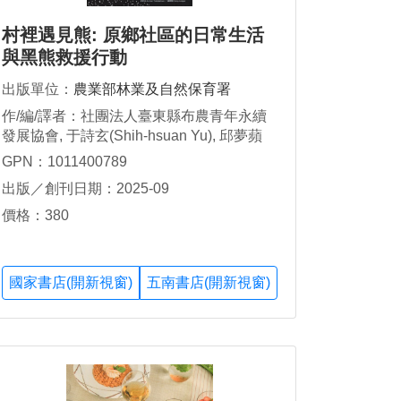
村裡遇見熊: 原鄉社區的日常生活
與黑熊救援行動
出版單位：
農業部林業及自然保育署
作/編/譯者：社團法人臺東縣布農青年永續
發展協會, 于詩玄(Shih-hsuan Yu), 邱夢蘋
(Langus Lavalian), 凱文(Aziman
GPN：1011400789
Takisdahuan), 謝博剛(Ciang)
出版／創刊日期：2025-09
價格：380
國家書店(開新視窗)
五南書店(開新視窗)