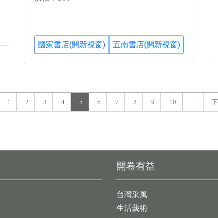
國家書店(開新視窗)
五南書店(開新視窗)
1
2
3
4
5
6
7
8
9
10
…
下
開卷有益
台灣采風
生活藝術