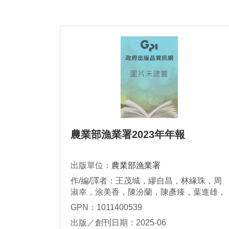
農業部漁業署2023年年報
出版單位：
農業部漁業署
作/編/譯者：王茂城，繆自昌，林緣珠，周
淑幸，涂美香，陳汾蘭，陳彥臻，葉進雄，
楊文賢，溫祖康，鄭銘富，劉家禎，鍾文正
GPN：1011400539
出版／創刊日期：2025-06