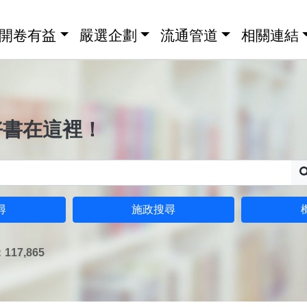
開卷有益
嚴選企劃
流通管道
相關連結
好書在這裡！
尋
施政搜尋
17,865