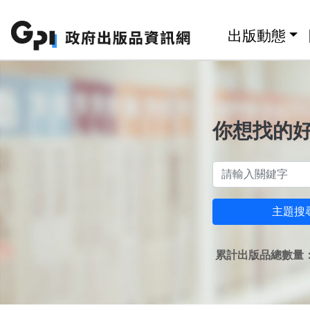
跳至主要內容區塊
:::
出版動態
你想找的
主題搜
累計出版品總數量：1