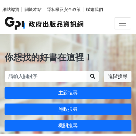
跳至主要內容區塊
網站導覽
│
關於本站
│
隱私權及安全政策
│
聯絡我們
你想找的好書在這裡！
搜尋
進階搜尋
主題搜尋
施政搜尋
機關搜尋