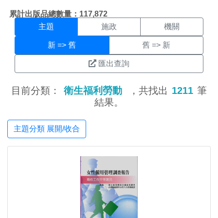
主題搜尋結果頁面
:::
累計出版品總數量：117,872
主題
施政
機關
新 => 舊
舊 => 新
匯出查詢
目前分類：
衛生福利勞動
，共找出
1211
筆
結果。
主題分類 展開/收合