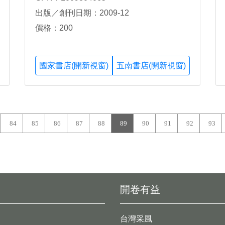
出版／創刊日期：2009-12
價格：200
國家書店(開新視窗)
五南書店(開新視窗)
84
85
86
87
88
89
90
91
92
93
開卷有益
台灣采風