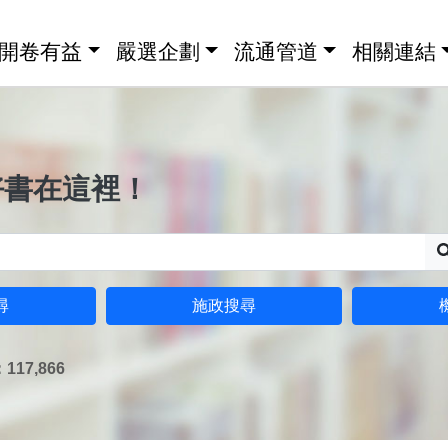
開卷有益
嚴選企劃
流通管道
相關連結
好書在這裡！
尋
施政搜尋
17,866