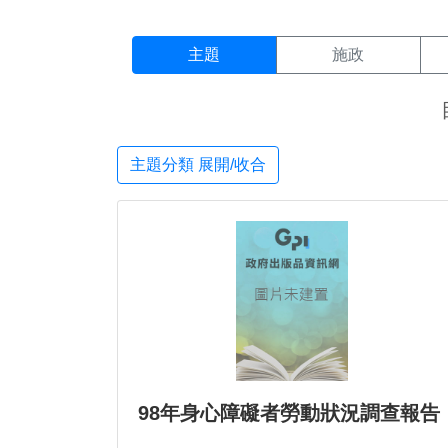
主題搜尋結果頁面
:::
主題
施政
主題分類 展開/收合
98年身心障礙者勞動狀況調查報告