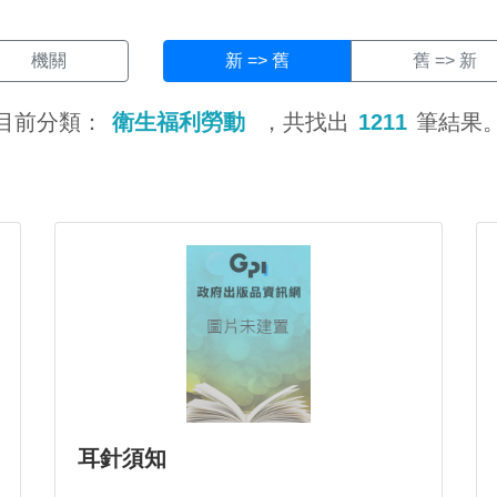
機關
新 => 舊
舊 => 新
目前分類：
衛生福利勞動
，共找出
1211
筆結果
耳針須知