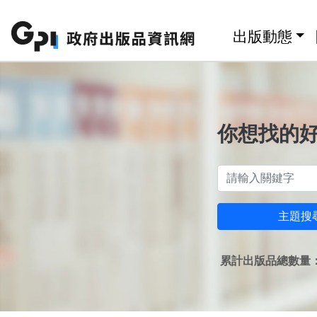
跳至主要內容區塊
:::
出版動態
你想找的
主題搜
累計出版品總數量：1