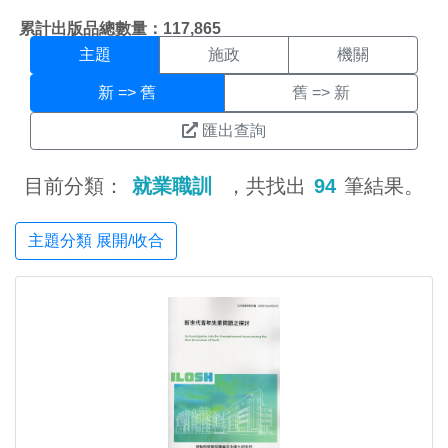
主題搜尋結果頁面
:::
累計出版品總數量：117,865
主題
施政
機關
新 => 舊
舊 => 新
匯出查詢
目前分類：
就業職訓
，共找出
94
筆結果。
主題分類 展開/收合