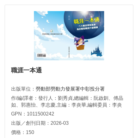
職涯一本通
出版單位：
勞動部勞動力發展署中彰投分署
作/編/譯者：發行人：劉秀貞,總編輯：阮啟釧、傅晶
如、郭惠怡、李志慶,主編：李炎華,編輯委員：李炎
華、林幸璇、林莉華、張克弘、許淑玲、曾一斐（依
GPN：1011500242
姓氏筆畫排序）,執行編輯：吳雅琪、李培欣、汪育
出版／創刊日期：2026-03
錚、林珈萁、邱雅溶、陳菀青、陳歆儒、陳靜惠、 黃
丹儀、詹琼如、廖純靖、劉玫伶、蘇民享（依姓氏筆
價格：150