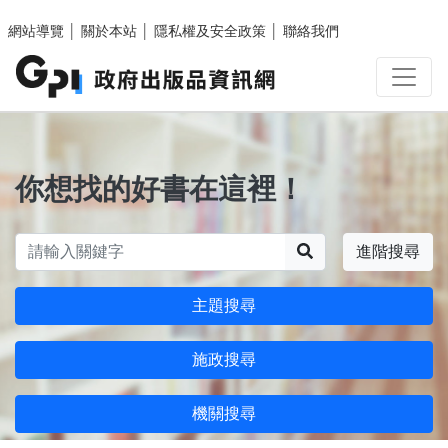
跳至主要內容區塊
網站導覽
│
關於本站
│
隱私權及安全政策
│
聯絡我們
你想找的好書在這裡！
搜尋
進階搜尋
主題搜尋
施政搜尋
機關搜尋