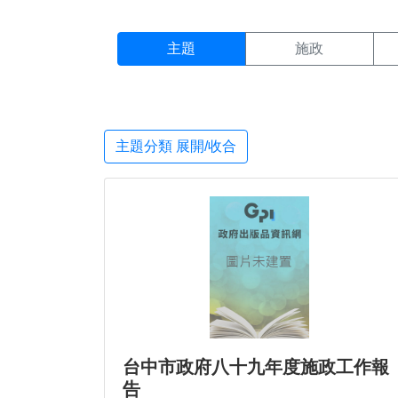
主題搜尋結果頁面
:::
主題
施政
主題分類 展開/收合
台中市政府八十九年度施政工作報
告