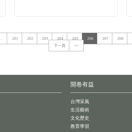
…
201
202
203
204
205
206
207
208
下一頁
>>
開卷有益
台灣采風
生活藝術
文化歷史
教育學習