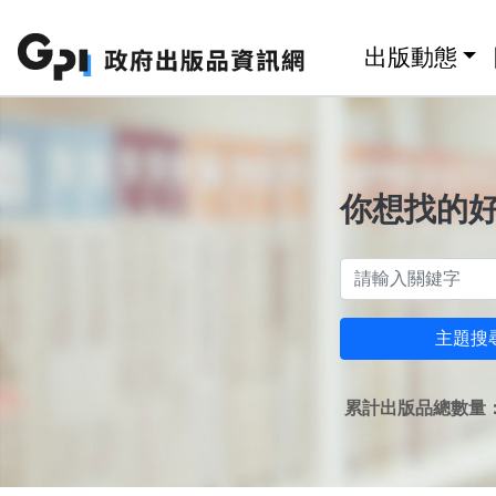
跳至主要內容區塊
:::
出版動態
你想找的
主題搜
累計出版品總數量：1