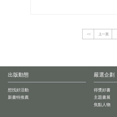
<<
上一頁
出版動態
嚴選企劃
想找好活動
得獎好書
新書特推薦
主題書展
焦點人物