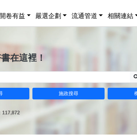
開卷有益
嚴選企劃
流通管道
相關連結
好書在這裡！
尋
施政搜尋
17,872