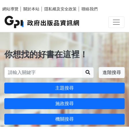
跳至主要內容區塊
網站導覽
│
關於本站
│
隱私權及安全政策
│
聯絡我們
你想找的好書在這裡！
搜尋
進階搜尋
主題搜尋
施政搜尋
機關搜尋