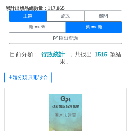
主題搜尋結果頁面
:::
累計出版品總數量：117,865
主題
施政
機關
新 => 舊
舊 => 新
匯出查詢
目前分類：
行政統計
，共找出
1515
筆結
果。
主題分類 展開/收合