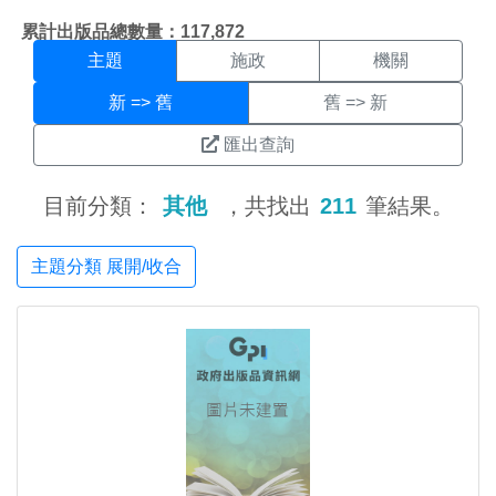
主題搜尋結果頁面
:::
累計出版品總數量：117,872
主題
施政
機關
新 => 舊
舊 => 新
匯出查詢
目前分類：
其他
，共找出
211
筆結果。
主題分類 展開/收合