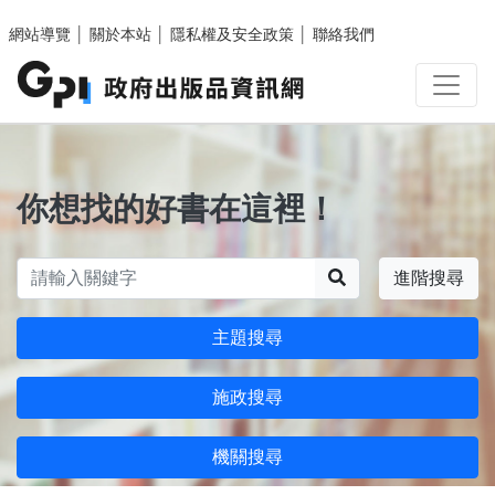
跳至主要內容區塊
網站導覽
│
關於本站
│
隱私權及安全政策
│
聯絡我們
你想找的好書在這裡！
搜尋
進階搜尋
主題搜尋
施政搜尋
機關搜尋