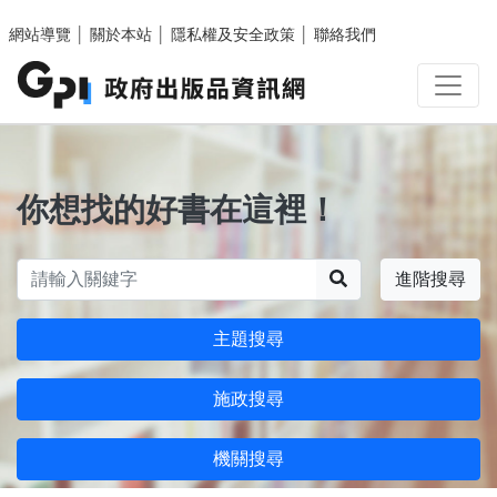
跳至主要內容區塊
網站導覽
│
關於本站
│
隱私權及安全政策
│
聯絡我們
你想找的好書在這裡！
搜尋
進階搜尋
主題搜尋
施政搜尋
機關搜尋