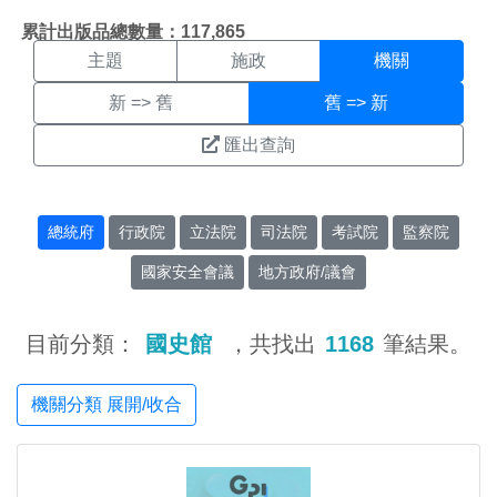
機關搜尋結果頁面
:::
累計出版品總數量：117,865
主題
施政
機關
新 => 舊
舊 => 新
匯出查詢
總統府
行政院
立法院
司法院
考試院
監察院
國家安全會議
地方政府/議會
目前分類：
國史館
，共找出
1168
筆結果。
機關分類 展開/收合