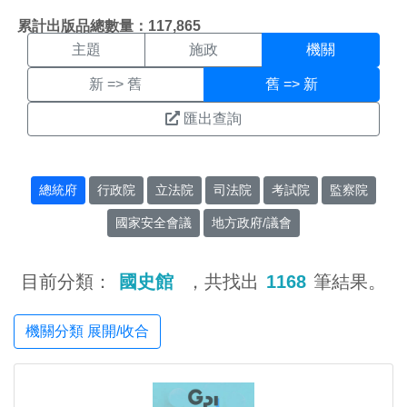
機關搜尋結果頁面
:::
累計出版品總數量：117,865
主題
施政
機關
新 => 舊
舊 => 新
匯出查詢
總統府
行政院
立法院
司法院
考試院
監察院
國家安全會議
地方政府/議會
目前分類：
國史館
，共找出
1168
筆結果。
機關分類 展開/收合