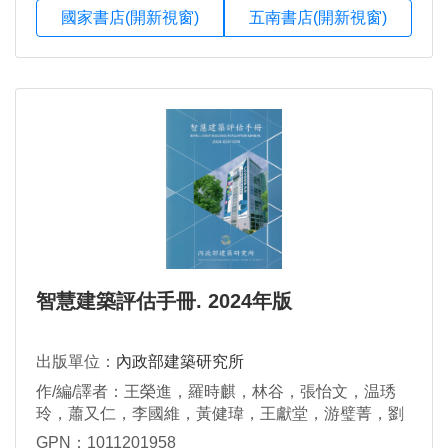
國家書店(開新視窗)
五南書店(開新視窗)
智慧建築評估手冊. 2024年版
出版單位：
內政部建築研究所
作/編/譯者：王榮進，羅時麒，林谷，張怡文，温琇
玲，蕭又仁，李國維，黃健瑋，王獻堂，游璧菁，劉
俊伸，羅佩璿
GPN：1011201958