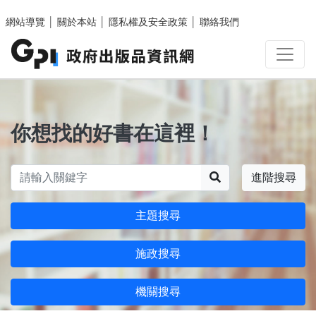
跳至主要內容區塊
網站導覽
│
關於本站
│
隱私權及安全政策
│
聯絡我們
你想找的好書在這裡！
搜尋
進階搜尋
主題搜尋
施政搜尋
機關搜尋