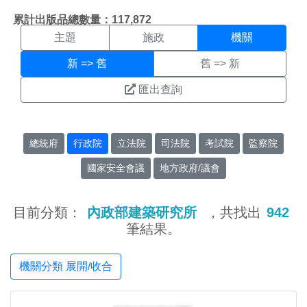
機關搜尋結果頁面
:::
累計出版品總數量：117,872
主題
施政
機關
新 => 舊
舊 => 新
匯出查詢
總統府
行政院
立法院
司法院
考試院
監察院
國家安全會議
地方政府/議會
目前分類：
內政部建築研究所
，共找出
942
筆結果。
機關分類 展開/收合