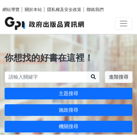
跳至主要內容區塊
網站導覽
│
關於本站
│
隱私權及安全政策
│
聯絡我們
你想找的好書在這裡！
搜尋
進階搜尋
主題搜尋
施政搜尋
機關搜尋