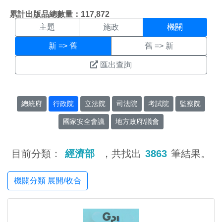
機關搜尋結果頁面
:::
累計出版品總數量：117,872
主題
施政
機關
新 => 舊
舊 => 新
匯出查詢
總統府
行政院
立法院
司法院
考試院
監察院
國家安全會議
地方政府/議會
目前分類：
經濟部
，共找出
3863
筆結果。
機關分類 展開/收合