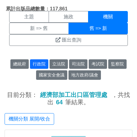
機關搜尋結果頁面
:::
累計出版品總數量：117,861
主題
施政
機關
新 => 舊
舊 => 新
匯出查詢
總統府
行政院
立法院
司法院
考試院
監察院
國家安全會議
地方政府/議會
目前分類：
經濟部加工出口區管理處
，共找
出
64
筆結果。
機關分類 展開/收合