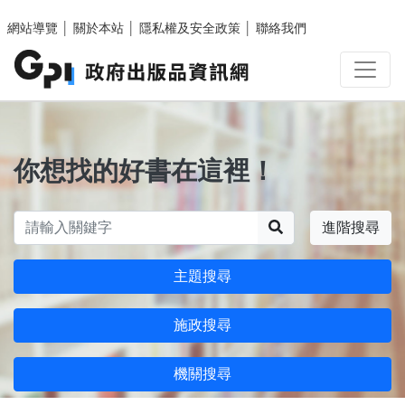
跳至主要內容區塊
網站導覽
│
關於本站
│
隱私權及安全政策
│
聯絡我們
你想找的好書在這裡！
搜尋
進階搜尋
主題搜尋
施政搜尋
機關搜尋