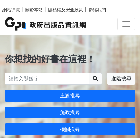
跳至主要內容區塊
網站導覽
│
關於本站
│
隱私權及安全政策
│
聯絡我們
你想找的好書在這裡！
搜尋
進階搜尋
主題搜尋
施政搜尋
機關搜尋