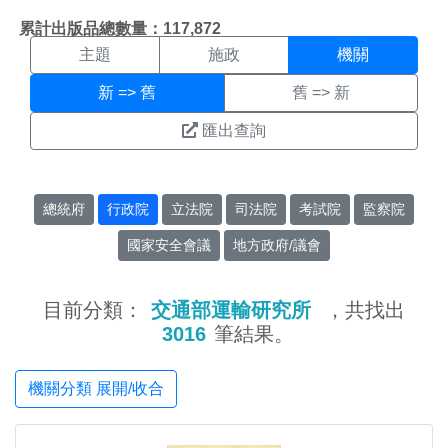
機關搜尋結果頁面
:::
累計出版品總數量：117,872
主題
施政
機關
新 => 舊
舊 => 新
匯出查詢
總統府
行政院
立法院
司法院
考試院
監察院
國家安全會議
地方政府/議會
目前分類：
交通部運輸研究所
，共找出
3016
筆結果。
機關分類 展開/收合