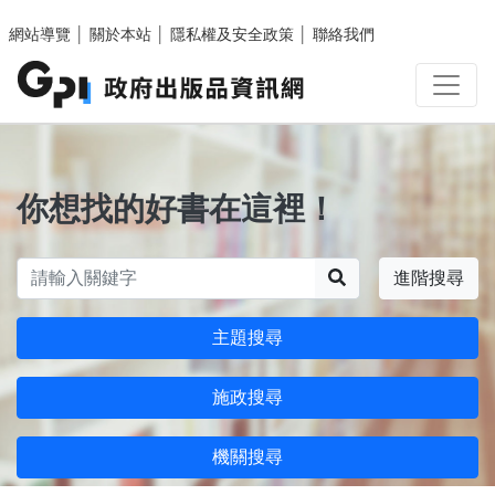
跳至主要內容區塊
網站導覽
│
關於本站
│
隱私權及安全政策
│
聯絡我們
你想找的好書在這裡！
搜尋
進階搜尋
主題搜尋
施政搜尋
機關搜尋