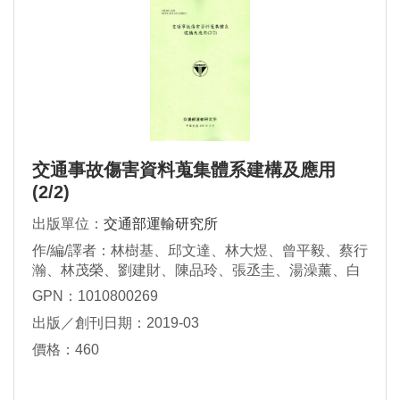
交通事故傷害資料蒐集體系建構及應用
(2/2)
出版單位：
交通部運輸研究所
作/編/譯者：林樹基、邱文達、林大煜、曾平毅、蔡行
瀚、林茂榮、劉建財、陳品玲、張丞圭、湯澡薰、白
志偉、簡戊鑑、莊佳璋、張文瀚、陳維恭、許金旺、
GPN：1010800269
張冠吾、張開國、葉祖宏、喻世祥
出版／創刊日期：2019-03
價格：460