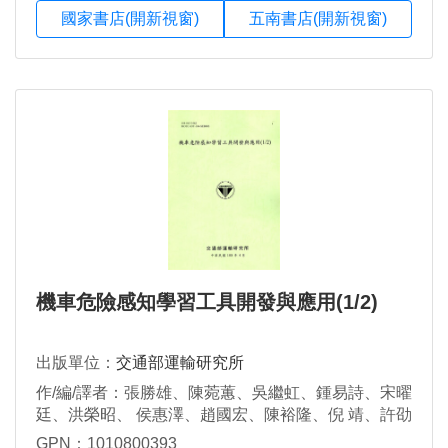
國家書店(開新視窗)
五南書店(開新視窗)
機車危險感知學習工具開發與應用(1/2)
出版單位：
交通部運輸研究所
作/編/譯者：張勝雄、陳菀蕙、吳繼虹、鍾易詩、宋曜
廷、洪榮昭、 侯惠澤、趙國宏、陳裕隆、倪 靖、許劭
聞、羅文垣、 許峰銓、陳盈璇、莊娠芳、阮淑雅、戴
GPN：1010800393