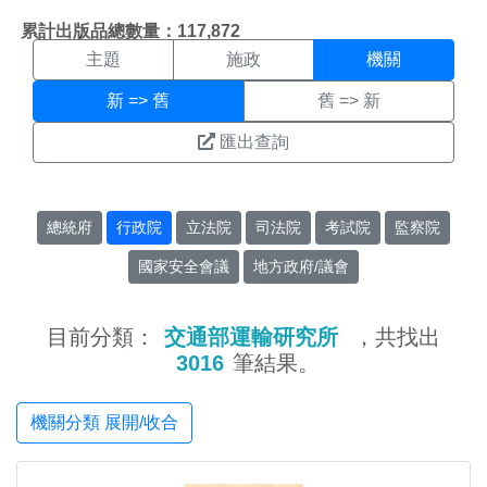
機關搜尋結果頁面
:::
累計出版品總數量：117,872
主題
施政
機關
新 => 舊
舊 => 新
匯出查詢
總統府
行政院
立法院
司法院
考試院
監察院
國家安全會議
地方政府/議會
目前分類：
交通部運輸研究所
，共找出
3016
筆結果。
機關分類 展開/收合