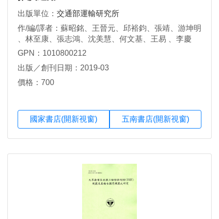
出版單位：
交通部運輸研究所
作/編/譯者：蘇昭銘、王晉元、邱裕鈞、張靖、游坤明
、林至康、張志鴻、沈美慧、何文基、王易 、李慶
霖、張朝能、蔡欽同
GPN：1010800212
出版／創刊日期：2019-03
價格：700
國家書店(開新視窗)
五南書店(開新視窗)