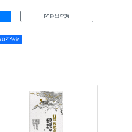
匯出查詢
方政府/議會