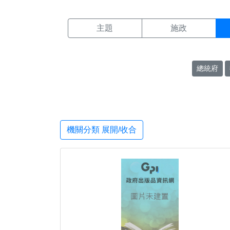
機關搜尋結果頁面
:::
主題
施政
總統府
機關分類 展開/收合