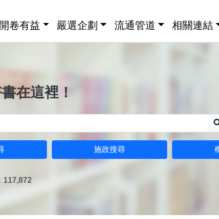
開卷有益
嚴選企劃
流通管道
相關連結
好書在這裡！
尋
施政搜尋
17,872