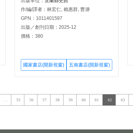
出版單位：
宜蘭縣史館
作/編/譯者：林宏仁, 賴惠群, 曹瀞
GPN：1011401597
出版／創刊日期：2025-12
價格：380
國家書店(開新視窗)
五南書店(開新視窗)
…
55
56
57
58
59
60
61
62
63