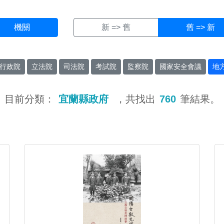
機關
新 => 舊
舊 => 新
行政院
立法院
司法院
考試院
監察院
國家安全會議
地
目前分類：
宜蘭縣政府
，共找出
760
筆結果。