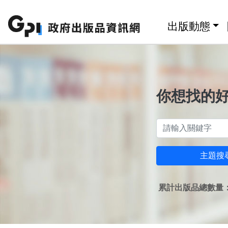
跳至主要內容區塊
:::
出版動態
你想找的
主題搜
累計出版品總數量：1