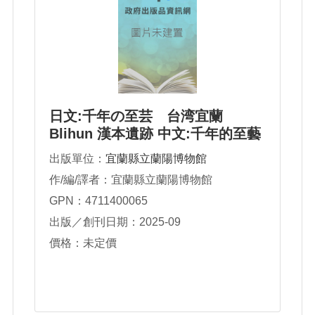
日文:千年の至芸 台湾宜蘭
Blihun 漢本遺跡 中文:千年的至藝
臺灣宜蘭Blihun漢本遺址
出版單位：
宜蘭縣立蘭陽博物館
作/編/譯者：宜蘭縣立蘭陽博物館
GPN：4711400065
出版／創刊日期：2025-09
價格：未定價