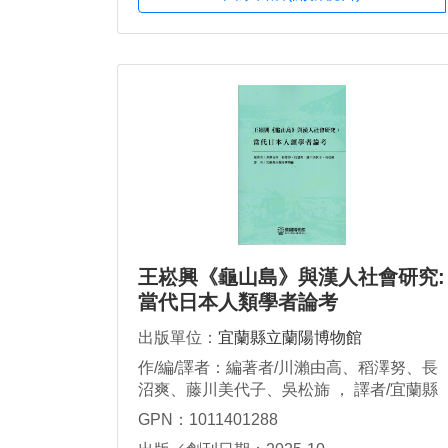
王崧興《龜山島》與漢人社會研究:
當代日本人類學者論考
出版單位：
宜蘭縣立蘭陽博物館
作/編/譯者：編著者/川瀨由高、稻澤努、長
沼爽、藤川美代子、吳松旆 ， 譯者/宜蘭縣
立蘭陽博物館
GPN：1011401288