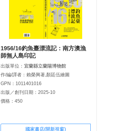
1956/16釣魚臺漂流記：南方澳漁
師無人島印記
出版單位：
宜蘭縣立蘭陽博物館
作/編/譯者：賴榮興著,顏廷伍繪圖
GPN：1011401016
出版／創刊日期：2025-10
價格：450
國家書店(開新視窗)