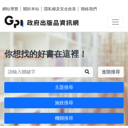
跳至主要內容區塊
網站導覽
│
關於本站
│
隱私權及安全政策
│
聯絡我們
你想找的好書在這裡！
搜尋
進階搜尋
主題搜尋
施政搜尋
機關搜尋