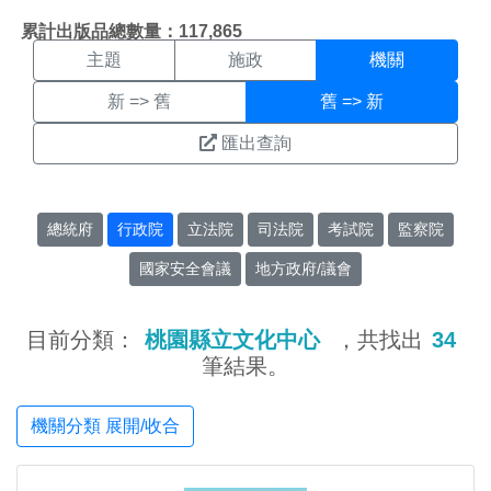
機關搜尋結果頁面
:::
累計出版品總數量：117,865
主題
施政
機關
新 => 舊
舊 => 新
匯出查詢
總統府
行政院
立法院
司法院
考試院
監察院
國家安全會議
地方政府/議會
目前分類：
桃園縣立文化中心
，共找出
34
筆結果。
機關分類 展開/收合