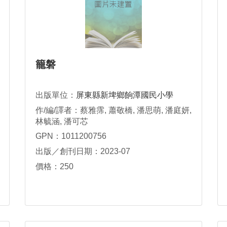
籠磐
出版單位：
屏東縣新埤鄉餉潭國民小學
作/編/譯者：蔡雅霈, 蕭敬橋, 潘思萌, 潘庭妍,
林毓涵, 潘可芯
GPN：1011200756
出版／創刊日期：2023-07
價格：250