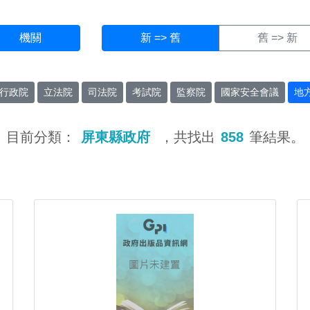
機關
新 => 舊
舊 => 新
行政院
立法院
司法院
考試院
監察院
國家安全會議
地
目前分類：
屏東縣政府
，共找出
858
筆結果。