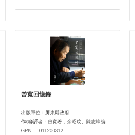
曾寬回憶錄
出版單位：
屏東縣政府
作/編/譯者：曾寬著，余昭玟、陳志峰編
GPN：1011200312