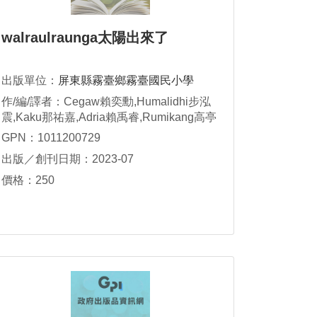
walraulraunga太陽出來了
出版單位：
屏東縣霧臺鄉霧臺國民小學
作/編/譯者：Cegaw賴奕勳,Humalidhi步泓
震,Kaku那祐嘉,Adria賴禹睿,Rumikang高亭
荋,Senedhe何齊恩,Muni董妍妮,Paelrese杜
GPN：1011200729
芮妤,Arwai宋以琳
出版／創刊日期：2023-07
價格：250