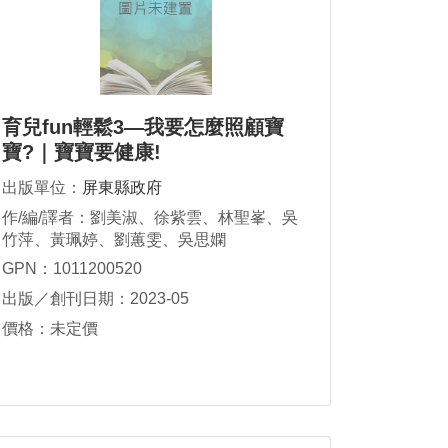
育兒fun輕鬆3—我要怎麼照顧寶
寶?｜寶寶要健康!
出版單位：
屏東縣政府
作/編/譯者：劉美淑、徐紫雲、林聖峯、吳
竹萍、黃珮婷、劉蕙雯、吳思嫻
GPN：1011200520
出版／創刊日期：2023-05
價格：未定價