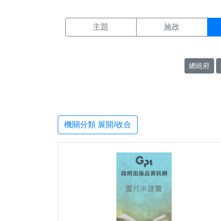
機關搜尋結果頁面
:::
主題
施政
總統府
機關分類 展開/收合