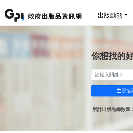
跳至主要內容區塊
:::
出版動態
你想找的
主題搜
累計出版品總數量：1