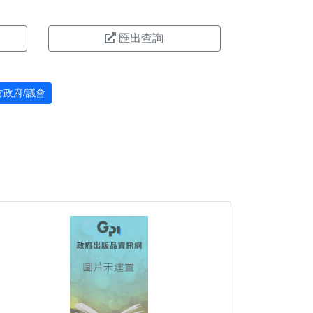
匯出查詢
方政府/議會