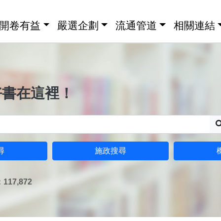
開卷有益
嚴選企劃
流通管道
相關連結
好書在這裡！
尋
施政搜尋
17,872