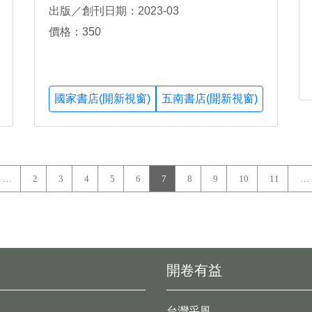
出版／創刊日期：2023-03
價格：350
國家書店(開新視窗)
五南書店(開新視窗)
…
2
3
4
5
6
7
8
9
10
11
…
開卷有益
台灣采風