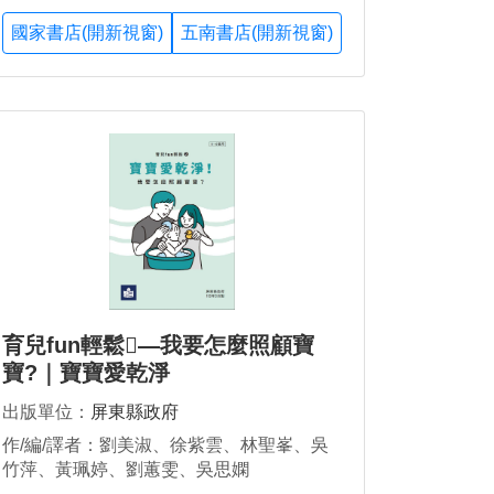
國家書店(開新視窗)
五南書店(開新視窗)
育兒fun輕鬆—我要怎麼照顧寶
寶?｜寶寶愛乾淨
出版單位：
屏東縣政府
作/編/譯者：劉美淑、徐紫雲、林聖峯、吳
竹萍、黃珮婷、劉蕙雯、吳思嫻