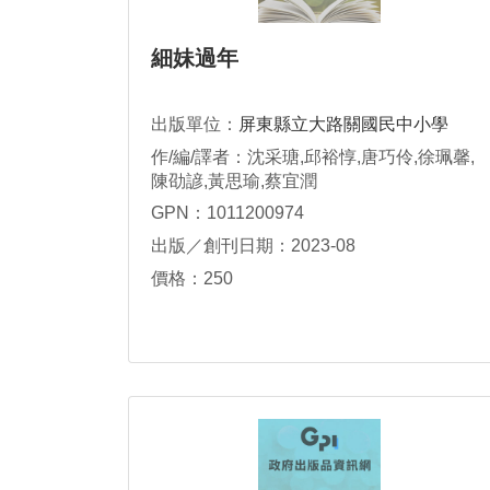
細妹過年
出版單位：
屏東縣立大路關國民中小學
作/編/譯者：沈采瑭,邱裕惇,唐巧伶,徐珮馨,
陳劭諺,黃思瑜,蔡宜潤
GPN：1011200974
出版／創刊日期：2023-08
價格：250