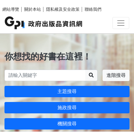
跳至主要內容區塊
網站導覽
│
關於本站
│
隱私權及安全政策
│
聯絡我們
你想找的好書在這裡！
搜尋
進階搜尋
主題搜尋
施政搜尋
機關搜尋