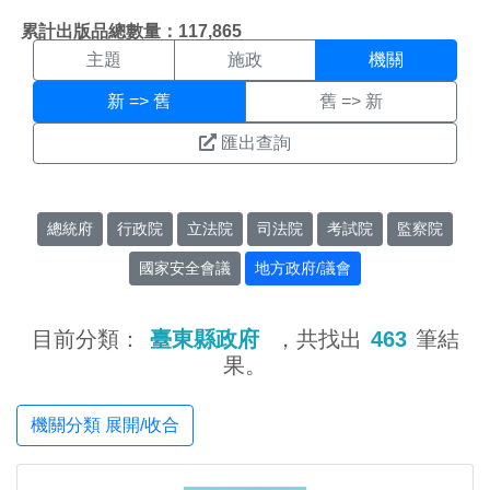
機關搜尋結果頁面
:::
累計出版品總數量：117,865
主題
施政
機關
新 => 舊
舊 => 新
匯出查詢
總統府
行政院
立法院
司法院
考試院
監察院
國家安全會議
地方政府/議會
目前分類：
臺東縣政府
，共找出
463
筆結
果。
機關分類 展開/收合