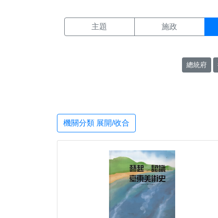
機關搜尋結果頁面
:::
主題
施政
總統府
機關分類 展開/收合