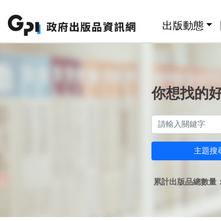
跳至主要內容區塊
:::
出版動態
你想找的
主題搜
累計出版品總數量：1