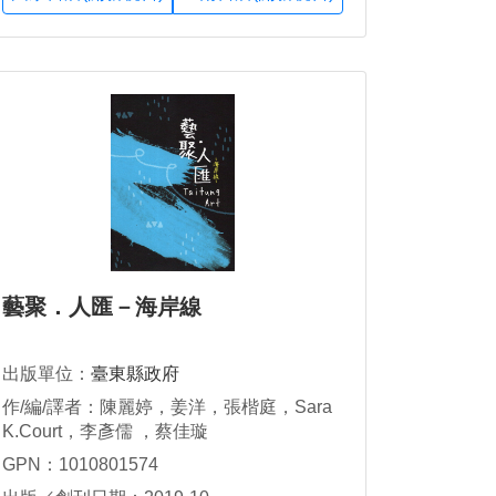
藝聚．人匯－海岸線
出版單位：
臺東縣政府
作/編/譯者：陳麗婷，姜洋，張楷庭，Sara
K.Court，李彥儒 ，蔡佳璇
GPN：1010801574