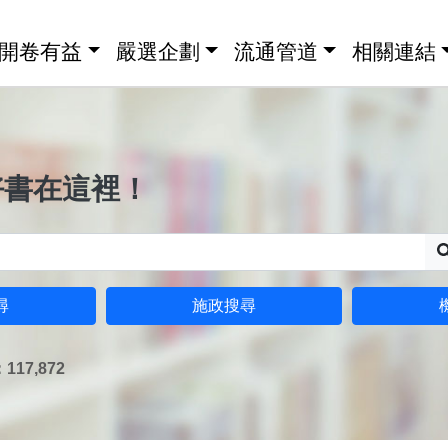
開卷有益
嚴選企劃
流通管道
相關連結
好書在這裡！
尋
施政搜尋
17,872