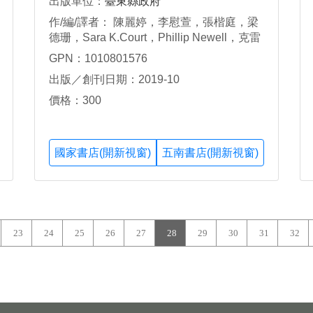
出版單位：
臺東縣政府
作/編/譯者： 陳麗婷，李慰萱，張楷庭，梁
德珊，Sara K.Court，Phillip Newell，克雷
，李彥儒
GPN：1010801576
出版／創刊日期：2019-10
價格：300
國家書店(開新視窗)
五南書店(開新視窗)
23
24
25
26
27
28
29
30
31
32