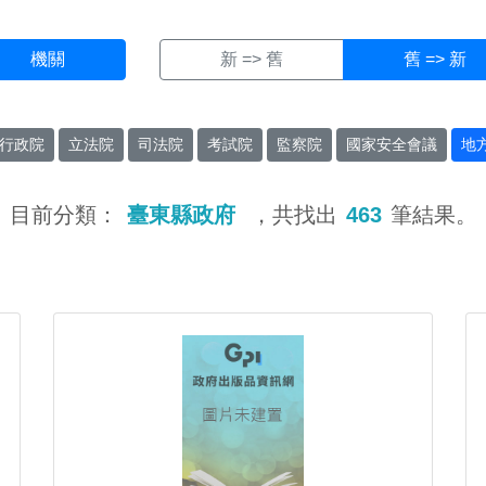
機關
新 => 舊
舊 => 新
行政院
立法院
司法院
考試院
監察院
國家安全會議
地
目前分類：
臺東縣政府
，共找出
463
筆結果。