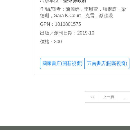
出版單位：
臺東縣政府
作/編/譯者：陳麗婷，李慰萱，張楷庭，梁
德珊，Sara K.Court，克雷，蔡佳璇
GPN：1010801575
出版／創刊日期：2019-10
價格：300
國家書店(開新視窗)
五南書店(開新視窗)
<<
上一頁
…