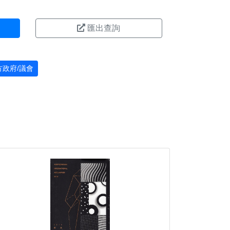
匯出查詢
方政府/議會