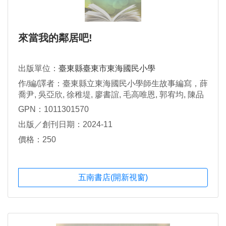
來當我的鄰居吧!
出版單位：
臺東縣臺東市東海國民小學
作/編/譯者：臺東縣立東海國民小學師生故事編寫，薛
喬尹, 吳亞欣, 徐稚堤, 廖書誼, 毛高唯恩, 郭宥均, 陳品
霏, 李唯丞, 孫瑋呈繪圖
GPN：1011301570
出版／創刊日期：2024-11
價格：250
五南書店(開新視窗)