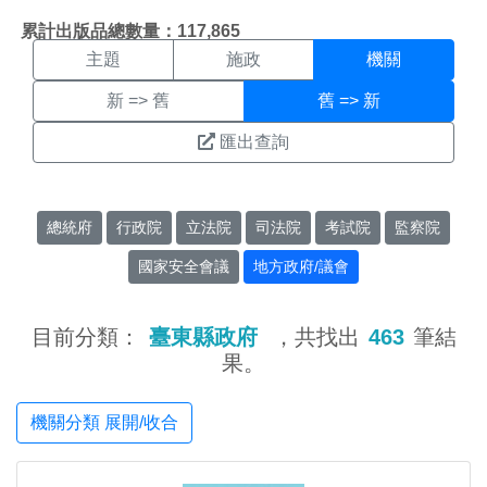
機關搜尋結果頁面
:::
累計出版品總數量：117,865
主題
施政
機關
新 => 舊
舊 => 新
匯出查詢
總統府
行政院
立法院
司法院
考試院
監察院
國家安全會議
地方政府/議會
目前分類：
臺東縣政府
，共找出
463
筆結
果。
機關分類 展開/收合