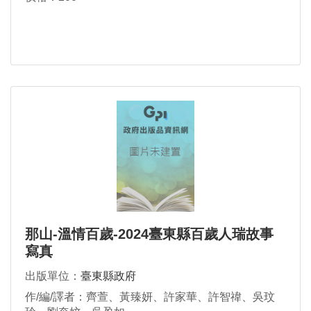
那山-溫情百歲-2024臺東縣百歲人瑞故事
寫真
出版單位：
臺東縣政府
作/編/譯者：齊萱、黃臻妍、許家華、許智禕、吳玟