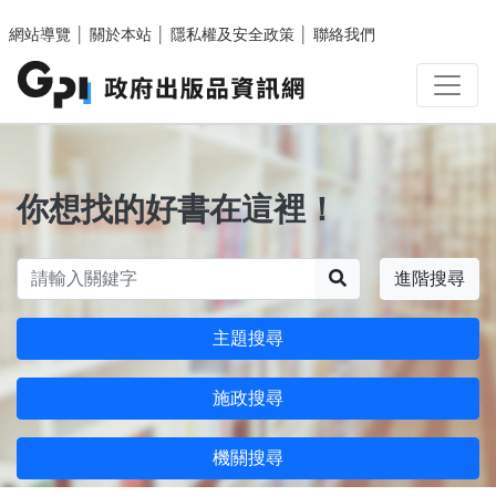
跳至主要內容區塊
網站導覽
│
關於本站
│
隱私權及安全政策
│
聯絡我們
你想找的好書在這裡！
搜尋
進階搜尋
主題搜尋
施政搜尋
機關搜尋