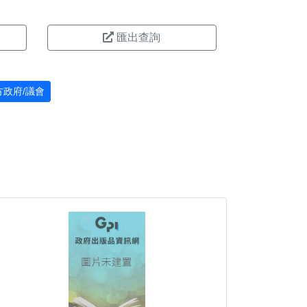
匯出查詢
方政府/議會