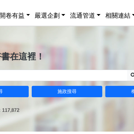
開卷有益
嚴選企劃
流通管道
相關連結
好書在這裡！
尋
施政搜尋
17,872