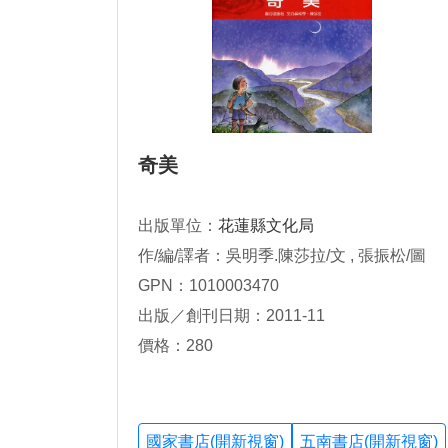
奇美
出版單位：
花蓮縣文化局
作/編/譯者：吳明季.陳莎拉/文 , 張振松/圖
GPN：1010003470
出版／創刊日期：2011-11
價格：280
國家書店(開新視窗)
五南書店(開新視窗)