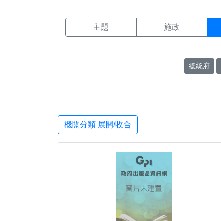
機關搜尋結果頁面
:::
主題
施政
總統府
機關分類 展開/收合