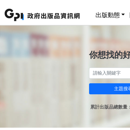
跳至主要內容區塊
:::
出版動態
你想找的
主題搜
累計出版品總數量：1