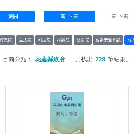
機關
新 => 舊
舊 => 新
行政院
立法院
司法院
考試院
監察院
國家安全會議
地
目前分類：
花蓮縣政府
，共找出
728
筆結果。