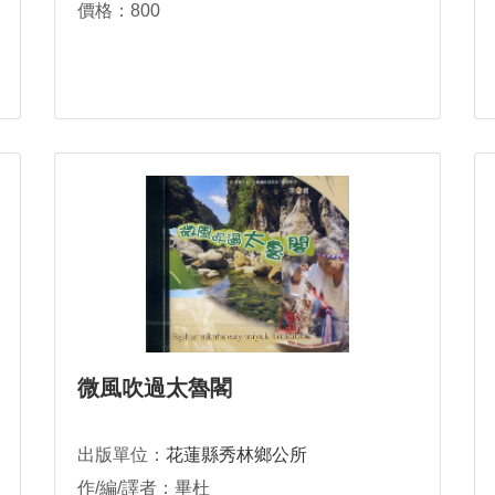
價格：800
微風吹過太魯閣
出版單位：
花蓮縣秀林鄉公所
作/編/譯者：畢杜