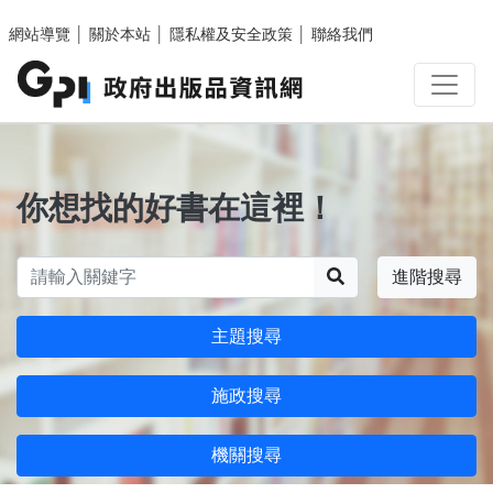
跳至主要內容區塊
網站導覽
│
關於本站
│
隱私權及安全政策
│
聯絡我們
你想找的好書在這裡！
搜尋
進階搜尋
主題搜尋
施政搜尋
機關搜尋