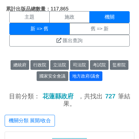
機關搜尋結果頁面
:::
累計出版品總數量：117,865
主題
施政
機關
新 => 舊
舊 => 新
匯出查詢
總統府
行政院
立法院
司法院
考試院
監察院
國家安全會議
地方政府/議會
目前分類：
花蓮縣政府
，共找出
727
筆結
果。
機關分類 展開/收合