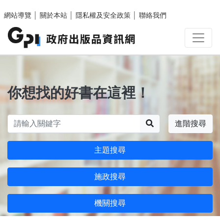
跳至主要內容區塊
網站導覽
│
關於本站
│
隱私權及安全政策
│
聯絡我們
你想找的好書在這裡！
搜尋
進階搜尋
主題搜尋
施政搜尋
機關搜尋