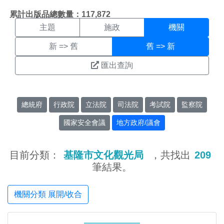
機關搜尋結果頁面
:::
累計出版品總數量：117,872
主題
施政
機關
新 => 舊
舊 => 新
匯出查詢
總統府
行政院
立法院
司法院
考試院
監察院
國家安全會議
地方政府/議會
目前分類：
基隆市文化觀光局
，共找出
209
筆結果。
機關分類 展開/收合