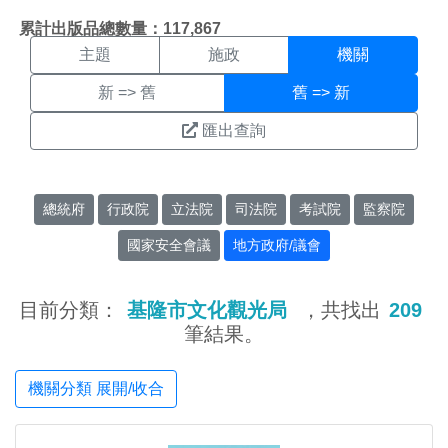
機關搜尋結果頁面
:::
累計出版品總數量：117,867
主題
施政
機關
新 => 舊
舊 => 新
匯出查詢
總統府
行政院
立法院
司法院
考試院
監察院
國家安全會議
地方政府/議會
目前分類：
基隆市文化觀光局
，共找出
209
筆結果。
機關分類 展開/收合