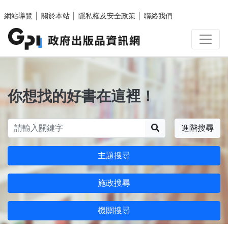
跳至主要內容區塊
網站導覽
│
關於本站
│
隱私權及安全政策
│
聯絡我們
你想找的好書在這裡！
搜尋
進階搜尋
主題搜尋
施政搜尋
機關搜尋