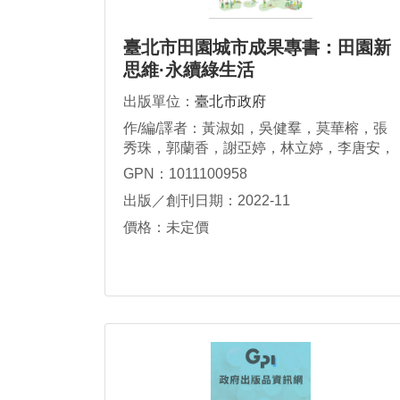
臺北市田園城市成果專書：田園新
思維·永續綠生活
出版單位：
臺北市政府
作/編/譯者：黃淑如，吳健羣，莫華榕，張
秀珠，郭蘭香，謝亞婷，林立婷，李唐安，
許欣喬，楊証閔
GPN：1011100958
出版／創刊日期：2022-11
價格：未定價