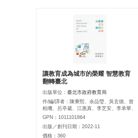
讓教育成為城市的榮耀 智慧教育
翻轉臺北
出版單位：
臺北市政府教育局
作/編/譯者：陳秉熙、余品瑩、吳玄德、曾
柏璣、呂亭葳、江惠真、李芝安、李承華、
李雪鳳、尚漢鼎、林裕勝、林湧順、洪國
GPN：1011101864
峰、洪金英、徐建國、莊政龍、陳智源、陳
出版／創刊日期：2022-11
弘偉、張云棻、黃玉貞、董家莒、楊啟明、
廖純英、蔡來淑、劉晶晶
價格：360