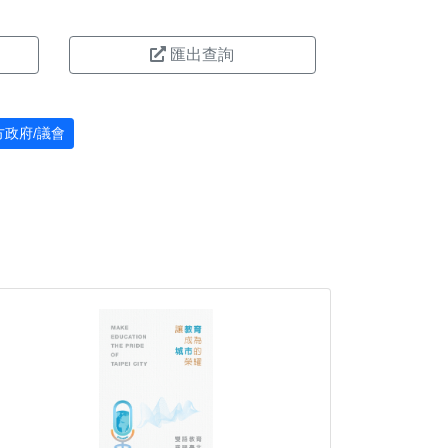
匯出查詢
方政府/議會