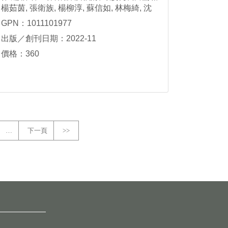
楊茹茵, 張衛族, 楊柳淳, 蘇信如, 林梅綺, 沈
碧鳳編輯委員
GPN：1011101977
出版／創刊日期：2022-11
價格：360
…
下一頁
>>