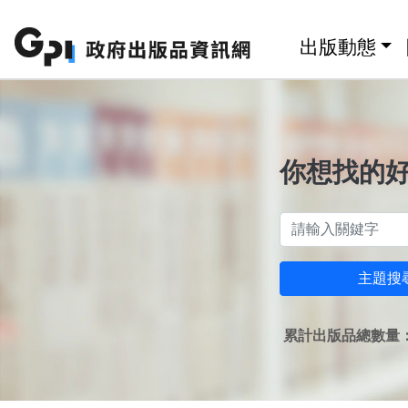
跳至主要內容區塊
:::
出版動態
你想找的
主題搜
累計出版品總數量：1