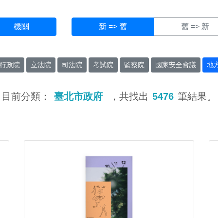
機關
新 => 舊
舊 => 新
行政院
立法院
司法院
考試院
監察院
國家安全會議
地
目前分類：
臺北市政府
，共找出
5476
筆結果。