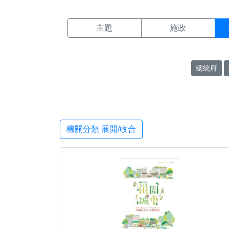
機關搜尋結果頁面
:::
主題
施政
總統府
機關分類 展開/收合