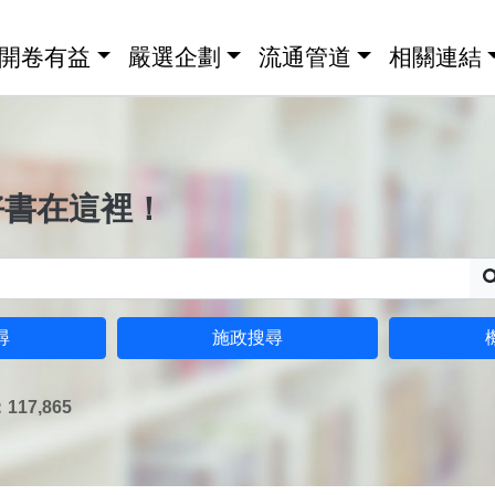
開卷有益
嚴選企劃
流通管道
相關連結
好書在這裡！
尋
施政搜尋
17,865