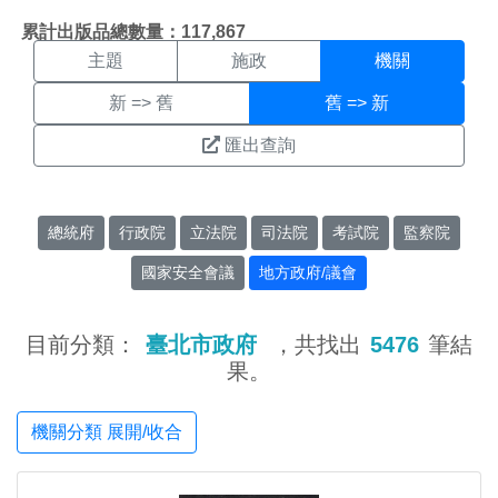
機關搜尋結果頁面
:::
累計出版品總數量：117,867
主題
施政
機關
新 => 舊
舊 => 新
匯出查詢
總統府
行政院
立法院
司法院
考試院
監察院
國家安全會議
地方政府/議會
目前分類：
臺北市政府
，共找出
5476
筆結
果。
機關分類 展開/收合