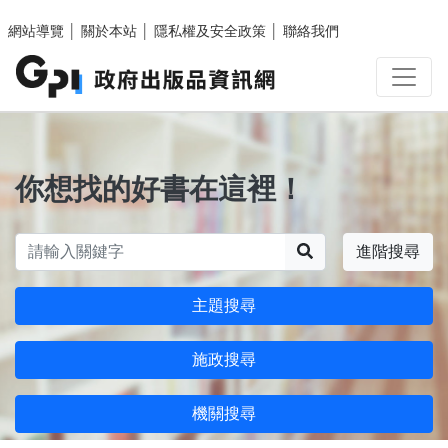
跳至主要內容區塊
網站導覽
│
關於本站
│
隱私權及安全政策
│
聯絡我們
你想找的好書在這裡！
搜尋
進階搜尋
主題搜尋
施政搜尋
機關搜尋