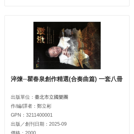
淬煉─瞿春泉創作精選(合奏曲篇) 一套八冊
出版單位：
臺北市立國樂團
作/編/譯者：鄭立彬
GPN：3211400001
出版／創刊日期：2025-09
價格：2000