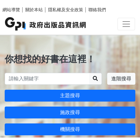
跳至主要內容區塊
網站導覽
│
關於本站
│
隱私權及安全政策
│
聯絡我們
你想找的好書在這裡！
搜尋
進階搜尋
主題搜尋
施政搜尋
機關搜尋