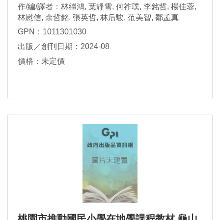
作/編/譯者：林繼鴻, 葉靜雪, 何祚璞, 李銘哲, 楊佳蓉,
林慰信, 余哲銘, 張英哲, 林后駿, 范美智, 鄒孟真
GPN：1011301030
出版／創刊日期：2024-08
價格：未定價
桃園市推動國民小學在地學課程教材 龜山