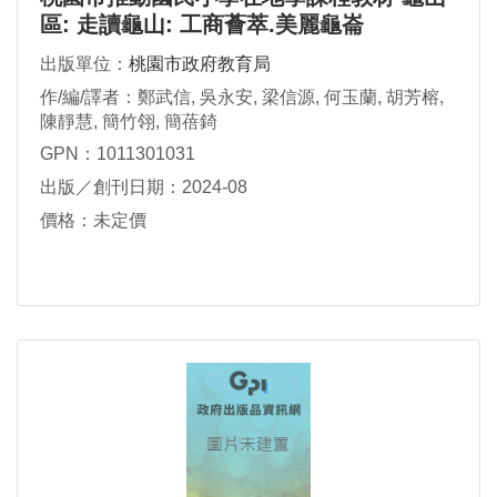
區: 走讀龜山: 工商薈萃.美麗龜崙
出版單位：
桃園市政府教育局
作/編/譯者：鄭武信, 吳永安, 梁信源, 何玉蘭, 胡芳榕,
陳靜慧, 簡竹翎, 簡蓓錡
GPN：1011301031
出版／創刊日期：2024-08
價格：未定價