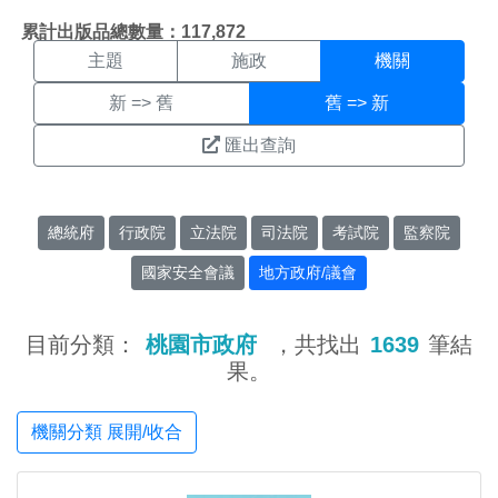
機關搜尋結果頁面
:::
累計出版品總數量：117,872
主題
施政
機關
新 => 舊
舊 => 新
匯出查詢
總統府
行政院
立法院
司法院
考試院
監察院
國家安全會議
地方政府/議會
目前分類：
桃園市政府
，共找出
1639
筆結
果。
機關分類 展開/收合