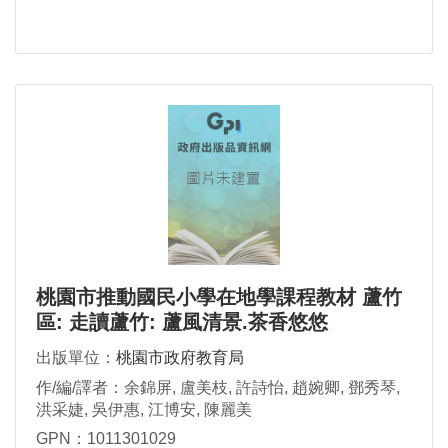
桃園市推動國民小學在地學課程教材 蘆竹
區: 走讀蘆竹: 蘆風清景.茶香悠悠
出版單位：
桃園市政府教育局
作/編/譯者：余錦屏, 盧美枝, 許詩怡, 趙婉卿, 鄧秀琴,
洪采婕, 吳伊惠, 江博安, 陳麗美
GPN：1011301029