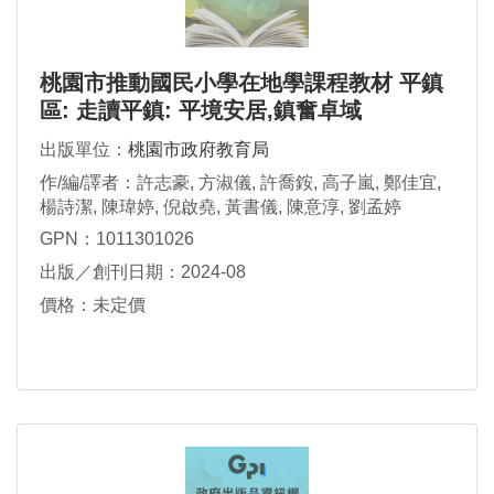
桃園市推動國民小學在地學課程教材 平鎮
區: 走讀平鎮: 平境安居,鎮奮卓域
出版單位：
桃園市政府教育局
作/編/譯者：許志豪, 方淑儀, 許喬銨, 高子嵐, 鄭佳宜,
楊詩潔, 陳瑋婷, 倪啟堯, 黃書儀, 陳意淳, 劉孟婷
GPN：1011301026
出版／創刊日期：2024-08
價格：未定價