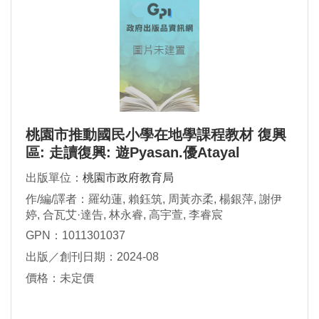
桃園市推動國民小學在地學課程教材 復興
區: 走讀復興: 遊Pyasan.優Atayal
出版單位：
桃園市政府教育局
作/編/譯者：羅幼蓮, 賴鈺筑, 周黃亦柔, 楊銀萍, 謝伊
婷, 合瓦艾·達告, 林永睿, 高宇萱, 李睿宸
GPN：1011301037
出版／創刊日期：2024-08
價格：未定價