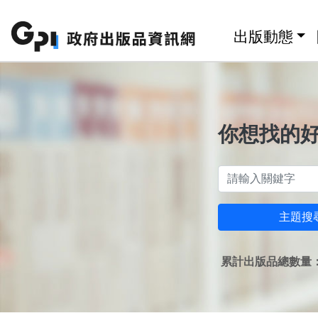
跳至主要內容區塊
:::
出版動態
你想找的
主題搜
累計出版品總數量：1