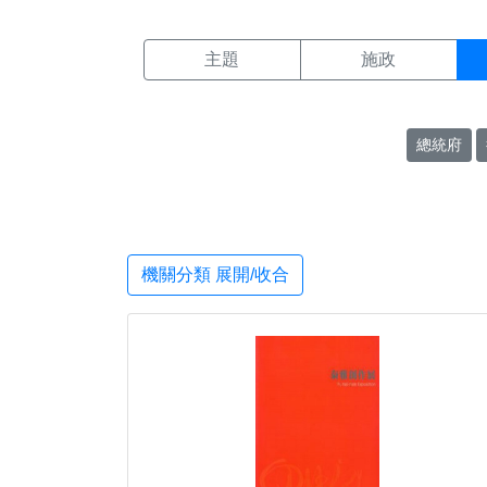
機關搜尋結果頁面
:::
主題
施政
總統府
機關分類 展開/收合