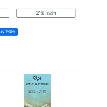
匯出查詢
方政府/議會