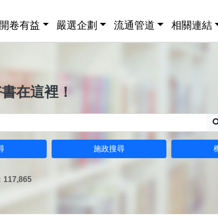
開卷有益
嚴選企劃
流通管道
相關連結
好書在這裡！
尋
施政搜尋
17,865