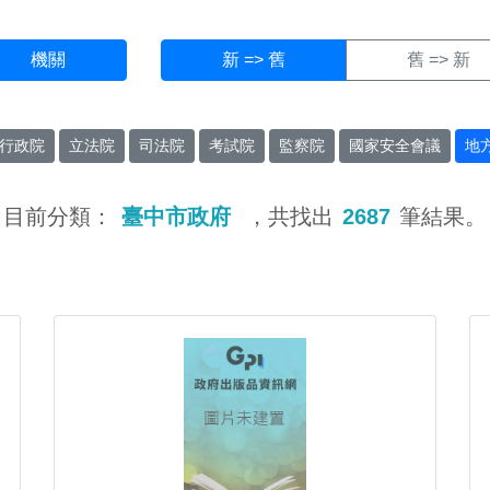
機關
新 => 舊
舊 => 新
行政院
立法院
司法院
考試院
監察院
國家安全會議
地
目前分類：
臺中市政府
，共找出
2687
筆結果。