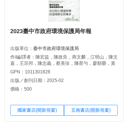
2023臺中市政府環境保護局年報
出版單位：
臺中市政府環境保護局
作/編/譯者：陳宏益，陳政良，商文麟，江明山，陳文
嘉，王宗邦，陳忠義，蔡美珍，陳星勻，廖順榮，黃
士峰，萬滋澤，陳泓璋，蔡明昌，洪妙芬，莊韻蓉，
GPN：1011301828
蔡德一，羅文龍，蘇君紋，林明輝，李欣憶
出版／創刊日期：2025-02
價格：500
國家書店(開新視窗)
五南書店(開新視窗)