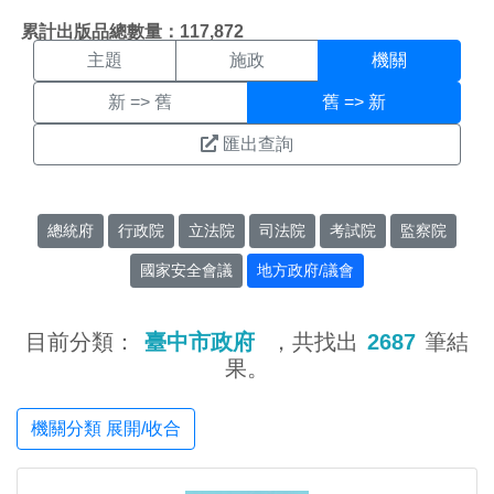
機關搜尋結果頁面
:::
累計出版品總數量：117,872
主題
施政
機關
新 => 舊
舊 => 新
匯出查詢
總統府
行政院
立法院
司法院
考試院
監察院
國家安全會議
地方政府/議會
目前分類：
臺中市政府
，共找出
2687
筆結
果。
機關分類 展開/收合