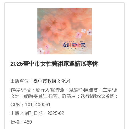
2025臺中市女性藝術家邀請展專輯
出版單位：
臺中市政府文化局
作/編/譯者：發行人/盧秀燕；總編輯/陳佳君；主編/陳
文進；編輯委員/王榆芳、許筱君；執行編輯/沈裕博；
翻譯/馬思揚
GPN：1011400061
出版／創刊日期：2025-02
價格：450