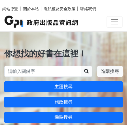
跳至主要內容區塊
網站導覽
│
關於本站
│
隱私權及安全政策
│
聯絡我們
你想找的好書在這裡！
搜尋
進階搜尋
主題搜尋
施政搜尋
機關搜尋