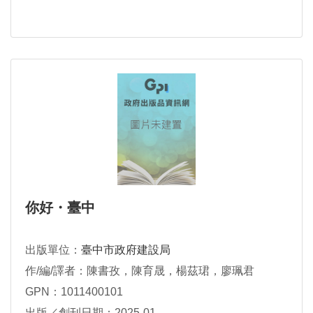
你好・臺中
出版單位：
臺中市政府建設局
作/編/譯者：陳書孜，陳育晟，楊茲珺，廖珮君
GPN：1011400101
出版／創刊日期：2025-01