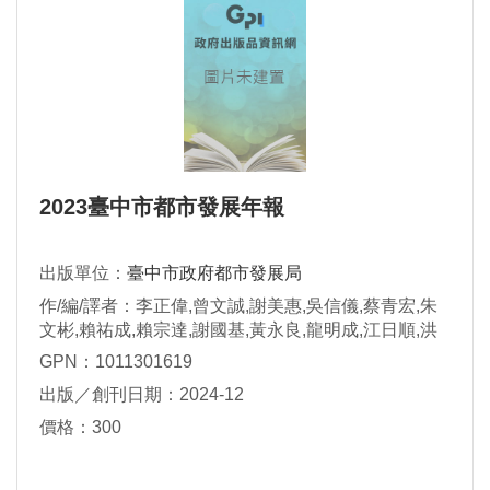
2023臺中市都市發展年報
出版單位：
臺中市政府都市發展局
作/編/譯者：李正偉,曾文誠,謝美惠,吳信儀,蔡青宏,朱
文彬,賴祐成,賴宗達,謝國基,黃永良,龍明成,江日順,洪
唯禎,吳俊煒,曾傅宜,徐嘉信
GPN：1011301619
出版／創刊日期：2024-12
價格：300