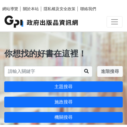
跳至主要內容區塊
網站導覽
│
關於本站
│
隱私權及安全政策
│
聯絡我們
你想找的好書在這裡！
搜尋
進階搜尋
主題搜尋
施政搜尋
機關搜尋