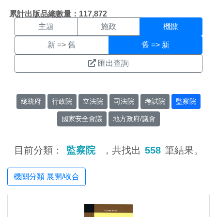
機關搜尋結果頁面
:::
累計出版品總數量：117,872
主題
施政
機關
新 => 舊
舊 => 新
匯出查詢
總統府
行政院
立法院
司法院
考試院
監察院
國家安全會議
地方政府/議會
目前分類：
監察院
，共找出
558
筆結果。
機關分類 展開/收合