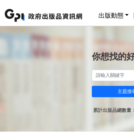
跳至主要內容區塊
:::
出版動態
你想找的
主題搜
累計出版品總數量：1