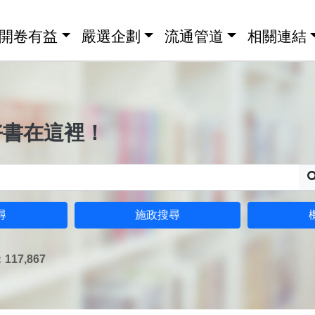
開卷有益
嚴選企劃
流通管道
相關連結
好書在這裡！
尋
施政搜尋
17,867