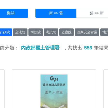
機關
新 => 舊
舊 => 新
行政院
立法院
司法院
考試院
監察院
國家安全會議
地
前分類：
內政部國土管理署
，共找出
556
筆結