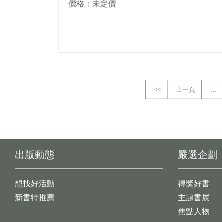
價格：未定價
<<
上一頁
…
出版動態
嚴選企劃
想找好活動
得獎好書
新書特推薦
主題書展
焦點人物