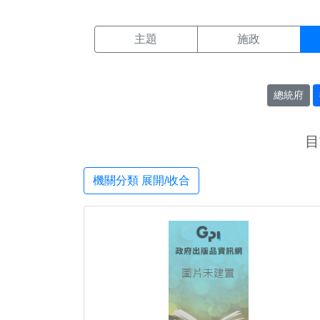
機關搜尋結果頁面
:::
主題
施政
總統府
目
機關分類 展開/收合