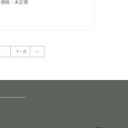
價格：未定價
…
下一頁
>>