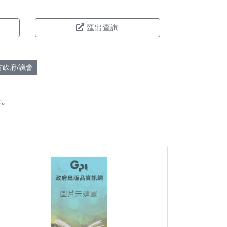
匯出查詢
方政府/議會
果。