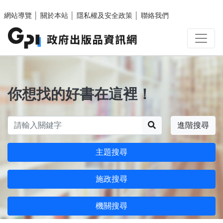
跳至主要內容區塊
網站導覽
│
關於本站
│
隱私權及安全政策
│
聯絡我們
你想找的好書在這裡！
搜尋
進階搜尋
主題搜尋
施政搜尋
機關搜尋