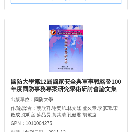
國防大學第12屆國家安全與軍事戰略暨100
年度國防事務專案研究學術研討會論文集
出版單位：
國防大學
作/編/譯者：蔡欣容.謝奕旭.林文隆.盧久章.李彥璋.宋
啟成.沈明室.蘇品長.黃其清.孔健君.胡敏遠
GPN：1010004275