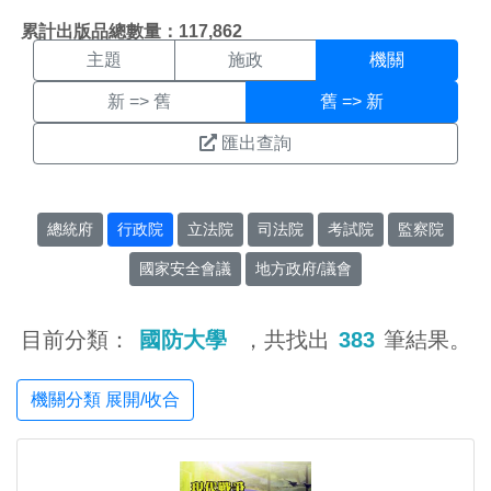
機關搜尋結果頁面
:::
累計出版品總數量：117,862
主題
施政
機關
新 => 舊
舊 => 新
匯出查詢
總統府
行政院
立法院
司法院
考試院
監察院
國家安全會議
地方政府/議會
目前分類：
國防大學
，共找出
383
筆結果。
機關分類 展開/收合