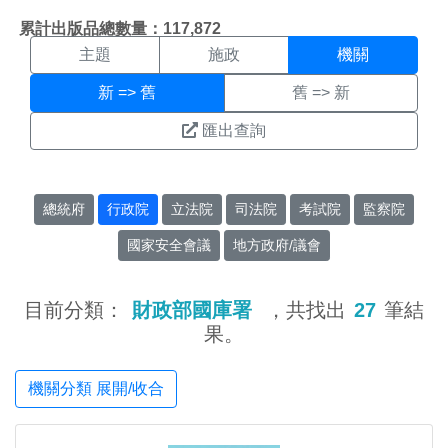
機關搜尋結果頁面
:::
累計出版品總數量：117,872
主題
施政
機關
新 => 舊
舊 => 新
匯出查詢
總統府
行政院
立法院
司法院
考試院
監察院
國家安全會議
地方政府/議會
目前分類：
財政部國庫署
，共找出
27
筆結
果。
機關分類 展開/收合