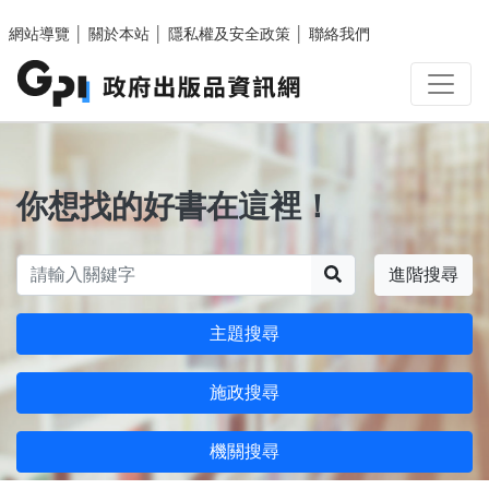
跳至主要內容區塊
網站導覽
│
關於本站
│
隱私權及安全政策
│
聯絡我們
你想找的好書在這裡！
搜尋
進階搜尋
主題搜尋
施政搜尋
機關搜尋