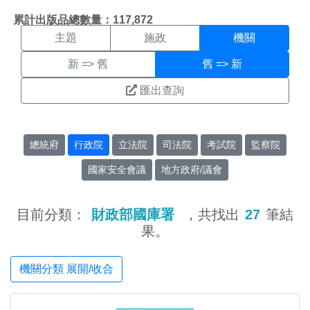
機關搜尋結果頁面
:::
累計出版品總數量：117,872
主題
施政
機關
新 => 舊
舊 => 新
匯出查詢
總統府
行政院
立法院
司法院
考試院
監察院
國家安全會議
地方政府/議會
目前分類：
財政部國庫署
，共找出
27
筆結
果。
機關分類 展開/收合