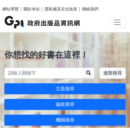
跳至主要內容區塊
網站導覽
│
關於本站
│
隱私權及安全政策
│
聯絡我們
你想找的好書在這裡！
搜尋
進階搜尋
主題搜尋
施政搜尋
機關搜尋