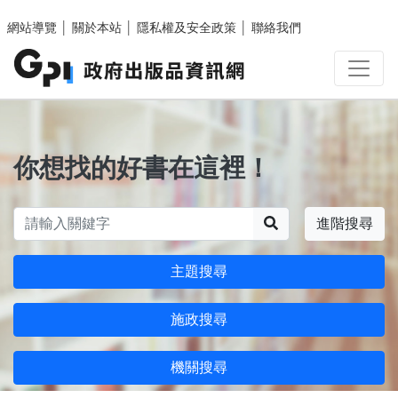
跳至主要內容區塊
網站導覽
│
關於本站
│
隱私權及安全政策
│
聯絡我們
你想找的好書在這裡！
搜尋
進階搜尋
主題搜尋
施政搜尋
機關搜尋