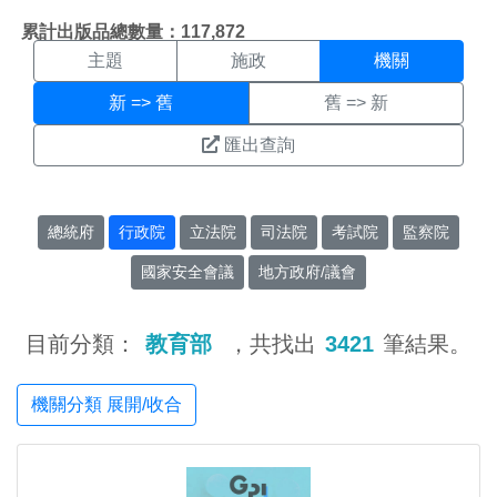
機關搜尋結果頁面
:::
累計出版品總數量：117,872
主題
施政
機關
新 => 舊
舊 => 新
匯出查詢
總統府
行政院
立法院
司法院
考試院
監察院
國家安全會議
地方政府/議會
目前分類：
教育部
，共找出
3421
筆結果。
機關分類 展開/收合