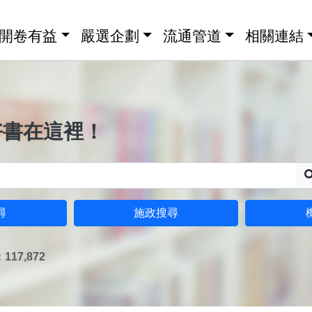
開卷有益
嚴選企劃
流通管道
相關連結
好書在這裡！
尋
施政搜尋
17,872