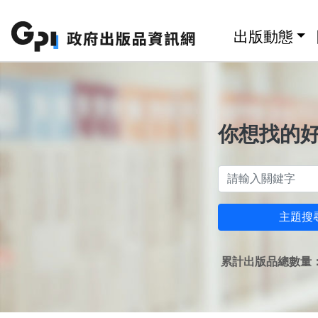
跳至主要內容區塊
:::
出版動態
你想找的
主題搜
累計出版品總數量：1