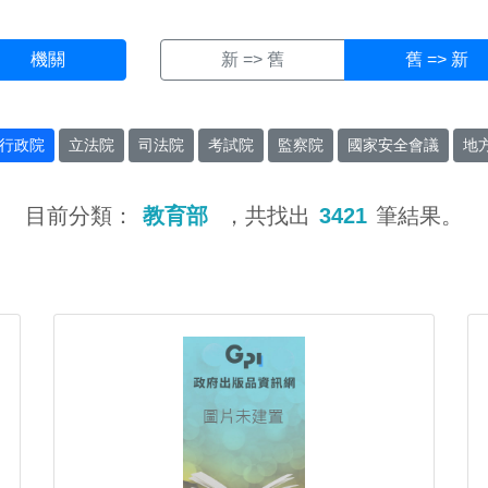
機關
新 => 舊
舊 => 新
行政院
立法院
司法院
考試院
監察院
國家安全會議
地
目前分類：
教育部
，共找出
3421
筆結果。