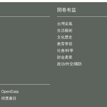
開卷有益
台灣采風
生活藝術
文化歷史
教育學習
社會/科學
財金產業
政治/外交/國防
OpenData
得獎書目