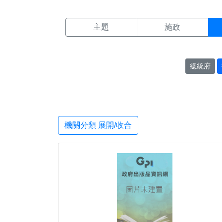
機關搜尋結果頁面
:::
主題
施政
總統府
機關分類 展開/收合