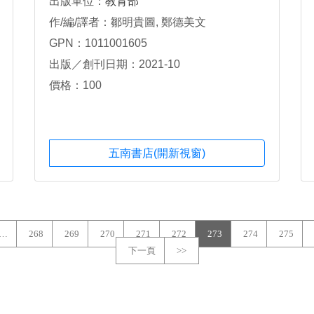
出版單位：
教育部
作/編/譯者：鄒明貴圖, 鄭德美文
GPN：1011001605
出版／創刊日期：2021-10
價格：100
五南書店(開新視窗)
…
268
269
270
271
272
273
274
275
下一頁
>>