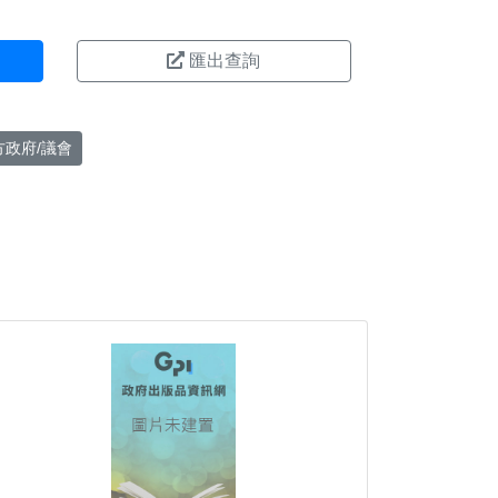
匯出查詢
方政府/議會