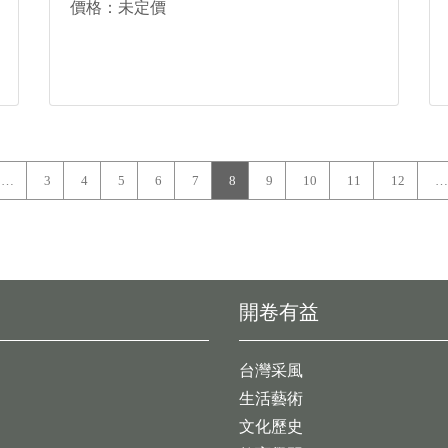
價格：未定價
…
3
4
5
6
7
8
9
10
11
12
…
開卷有益
台灣采風
生活藝術
文化歷史