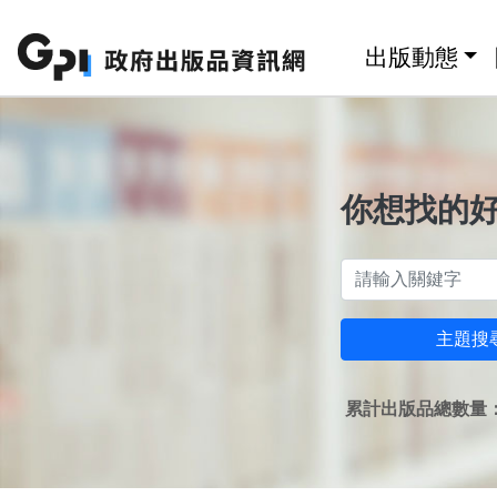
跳至主要內容區塊
:::
出版動態
你想找的
主題搜
累計出版品總數量：1