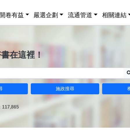
開卷有益
嚴選企劃
流通管道
相關連結
好書在這裡！
尋
施政搜尋
17,865