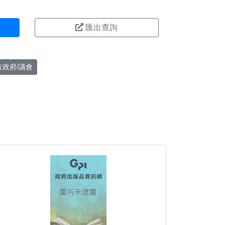
匯出查詢
方政府/議會