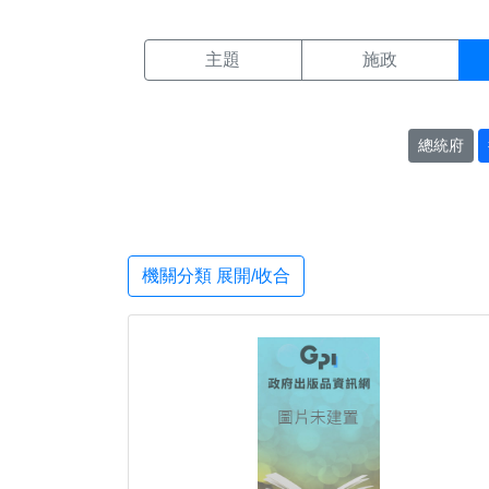
機關搜尋結果頁面
:::
主題
施政
總統府
機關分類 展開/收合