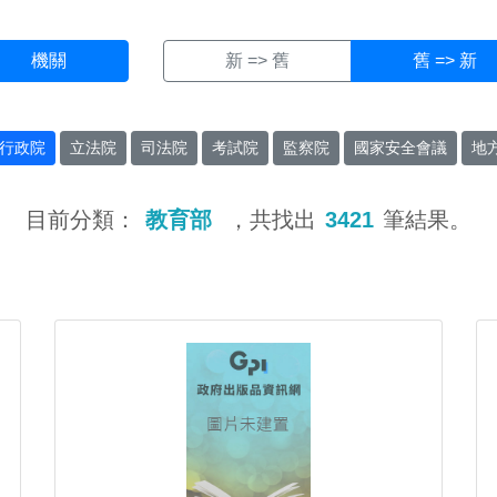
機關
新 => 舊
舊 => 新
行政院
立法院
司法院
考試院
監察院
國家安全會議
地
目前分類：
教育部
，共找出
3421
筆結果。