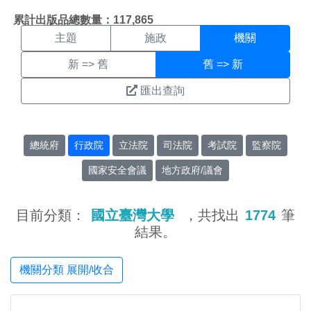
機關搜尋結果頁面
:::
累計出版品總數量：117,865
主題
施政
機關
新 => 舊
舊 => 新
匯出查詢
總統府
行政院
立法院
司法院
考試院
監察院
國家安全會議
地方政府/議會
目前分類：
國立臺灣大學
，共找出
1774
筆
結果。
機關分類 展開/收合