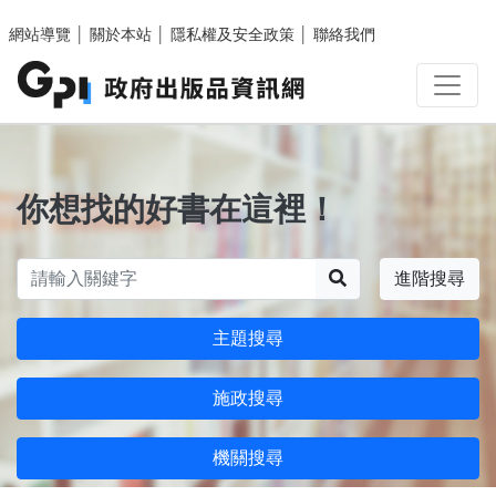
跳至主要內容區塊
網站導覽
│
關於本站
│
隱私權及安全政策
│
聯絡我們
你想找的好書在這裡！
搜尋
進階搜尋
主題搜尋
施政搜尋
機關搜尋