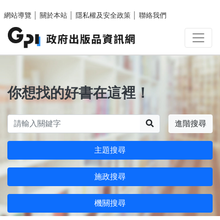
跳至主要內容區塊
網站導覽
│
關於本站
│
隱私權及安全政策
│
聯絡我們
你想找的好書在這裡！
搜尋
進階搜尋
主題搜尋
施政搜尋
機關搜尋