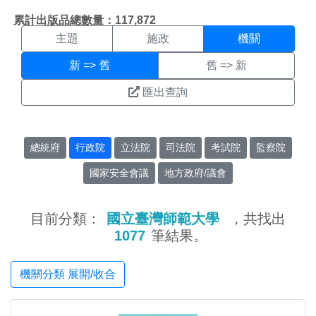
機關搜尋結果頁面
:::
累計出版品總數量：117,872
主題
施政
機關
新 => 舊
舊 => 新
匯出查詢
總統府
行政院
立法院
司法院
考試院
監察院
國家安全會議
地方政府/議會
目前分類：
國立臺灣師範大學
，共找出
1077
筆結果。
機關分類 展開/收合