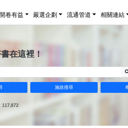
開卷有益
嚴選企劃
流通管道
相關連結
好書在這裡！
尋
施政搜尋
17,872