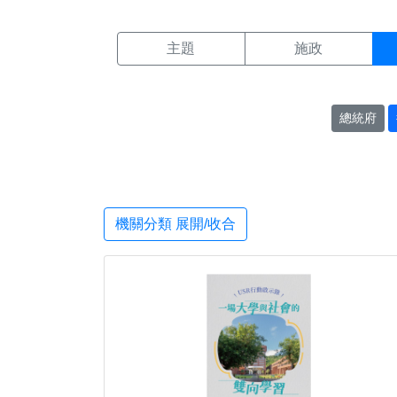
機關搜尋結果頁面
:::
主題
施政
總統府
機關分類 展開/收合