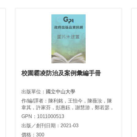
校園霸凌防治及案例彙編手冊
出版單位：
國立中山大學
作/編/譯者：陳利銘，王怡今，陳薇汝，陳
韋其，許家芬，彭惠鈺，謝慧游，鄭若瑟，
蘇梓恒
GPN：1011000513
出版／創刊日期：2021-03
價格：300