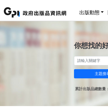
跳至主要內容區塊
:::
出版動態
你想找的
主題搜
累計出版品總數量：1