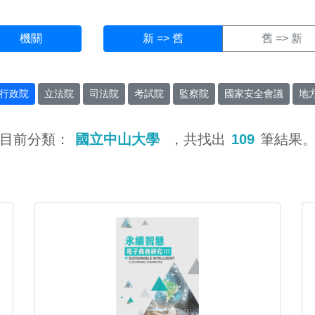
機關
新 => 舊
舊 => 新
行政院
立法院
司法院
考試院
監察院
國家安全會議
地
目前分類：
國立中山大學
，共找出
109
筆結果