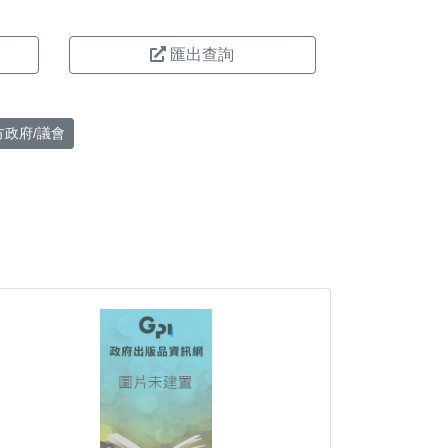
匯出查詢
方政府/議會
。