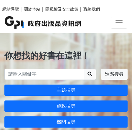
跳至主要內容區塊
網站導覽
│
關於本站
│
隱私權及安全政策
│
聯絡我們
你想找的好書在這裡！
搜尋
進階搜尋
主題搜尋
施政搜尋
機關搜尋