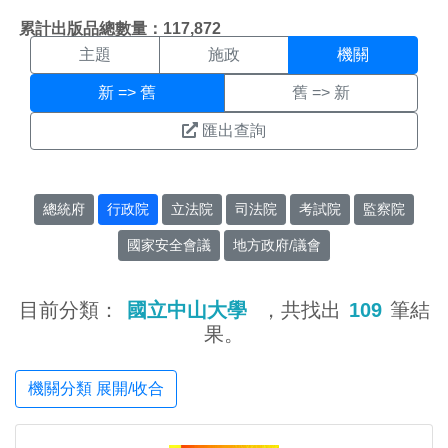
機關搜尋結果頁面
:::
累計出版品總數量：117,872
主題
施政
機關
新 => 舊
舊 => 新
匯出查詢
總統府
行政院
立法院
司法院
考試院
監察院
國家安全會議
地方政府/議會
目前分類：
國立中山大學
，共找出
109
筆結
果。
機關分類 展開/收合