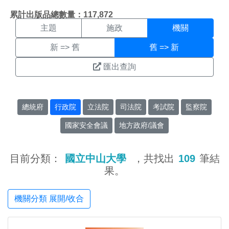
機關搜尋結果頁面
:::
累計出版品總數量：117,872
主題
施政
機關
新 => 舊
舊 => 新
匯出查詢
總統府
行政院
立法院
司法院
考試院
監察院
國家安全會議
地方政府/議會
目前分類：
國立中山大學
，共找出
109
筆結
果。
機關分類 展開/收合