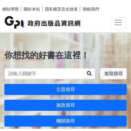
跳至主要內容區塊
網站導覽
│
關於本站
│
隱私權及安全政策
│
聯絡我們
你想找的好書在這裡！
搜尋
進階搜尋
主題搜尋
施政搜尋
機關搜尋